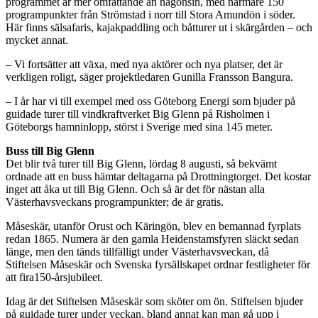
programmet är mer omfattande än någonsin, med närmare 150
programpunkter från Strömstad i norr till Stora Amundön i söder.
Här finns sälsafaris, kajakpaddling och båtturer ut i skärgården – och
mycket annat.
– Vi fortsätter att växa, med nya aktörer och nya platser, det är
verkligen roligt, säger projektledaren Gunilla Fransson Bangura.
– I år har vi till exempel med oss Göteborg Energi som bjuder på
guidade turer till vindkraftverket Big Glenn på Risholmen i
Göteborgs hamninlopp, störst i Sverige med sina 145 meter.
Buss till Big Glenn
Det blir två turer till Big Glenn, lördag 8 augusti, så bekvämt
ordnade att en buss hämtar deltagarna på Drottningtorget. Det kostar
inget att åka ut till Big Glenn. Och så är det för nästan alla
Västerhavsveckans programpunkter; de är gratis.
Måseskär, utanför Orust och Käringön, blev en bemannad fyrplats
redan 1865. Numera är den gamla Heidenstamsfyren släckt sedan
länge, men den tänds tillfälligt under Västerhavsveckan, då
Stiftelsen Måseskär och Svenska fyrsällskapet ordnar festligheter för
att fira150-årsjubileet.
Idag är det Stiftelsen Måseskär som sköter om ön. Stiftelsen bjuder
på guidade turer under veckan, bland annat kan man gå upp i