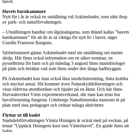
havet.
Havets barnkammare
Nytt för i år är också en utställning vid Askimsbadet, som sätts ihop
av park- och naturförvaltningen.
– Utställningen handlar om ålgräsängarna, som ibland kallas ”havets
barnkammare” för att de är så viktiga för nytt liv i havet, säger
Gunilla Fransson Bangura.
Sjöfartsmuseet gästar Askimsbadet med sin utställning om marint
skräp. Här finns också information om en säker sommar, en
pysselhörna för barn och på måndag 3 augusti finns marinbiologer
på plats och berättar vad som finns under den långa badbryggan.
På Askimsbadet kan man också låna snorkelutrustning, fiska krabba
och mycket annat. Hit kommer även Naturskyddsföreningen och
visar eldrivna utombordare och bjuder på en åktur. Och här finns
Havsnätverket Västs experimentverkstad, där man kan testa hur
havsförsurning fungerar. Göteborgs Naturhistoriska museum är på
plats med sina pedagoger och ordnar många aktiviteter.
Flyttar ut till badet
Stadsdelsförvaltningen Västra Hisingen är också med på veckan, på
temat ”Upptäck Hisingens kust mot Västerhavet”. En guide finns att
ladda