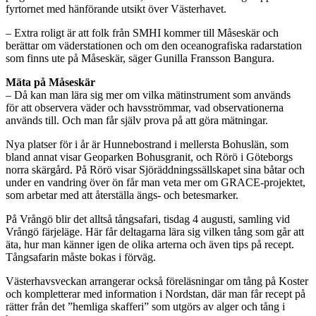
fyrtornet med hänförande utsikt över Västerhavet.
– Extra roligt är att folk från SMHI kommer till Måseskär och
berättar om väderstationen och om den oceanografiska radarstation
som finns ute på Måseskär, säger Gunilla Fransson Bangura.
Mäta på Måseskär
– Då kan man lära sig mer om vilka mätinstrument som används
för att observera väder och havsströmmar, vad observationerna
används till. Och man får själv prova på att göra mätningar.
Nya platser för i år är Hunnebostrand i mellersta Bohuslän, som
bland annat visar Geoparken Bohusgranit, och Rörö i Göteborgs
norra skärgård. På Rörö visar Sjöräddningssällskapet sina båtar och
under en vandring över ön får man veta mer om GRACE-projektet,
som arbetar med att återställa ängs- och betesmarker.
På Vrångö blir det alltså tångsafari, tisdag 4 augusti, samling vid
Vrångö färjeläge. Här får deltagarna lära sig vilken tång som går att
äta, hur man känner igen de olika arterna och även tips på recept.
Tångsafarin måste bokas i förväg.
Västerhavsveckan arrangerar också föreläsningar om tång på Koster
och kompletterar med information i Nordstan, där man får recept på
rätter från det ”hemliga skafferi” som utgörs av alger och tång i