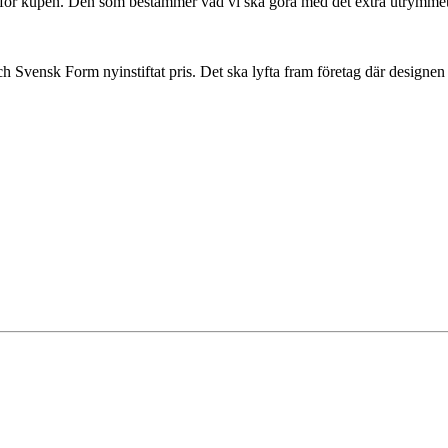
för kupén. Den som bestämmer vad vi ska göra med det extra utrymmet s
ch Svensk Form nyinstiftat pris. Det ska lyfta fram företag där designe