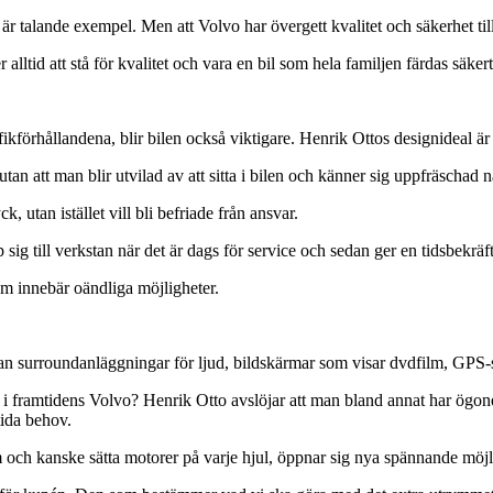
talande exempel. Men att Volvo har övergett kvalitet och säkerhet till
lltid att stå för kvalitet och vara en bil som hela familjen färdas säkert 
rafikförhållandena, blir bilen också viktigare. Henrik Ottos designideal ä
 utan att man blir utvilad av att sitta i bilen och känner sig uppfräscha
k, utan istället vill bli befriade från ansvar.
ig till verkstan när det är dags för service och sedan ger en tidsbekräfte
m innebär oändliga möjligheter.
an surroundanläggningar för ljud, bildskärmar som visar dvdfilm, GPS-s
framtidens Volvo? Henrik Otto avslöjar att man bland annat har ögonen p
tida behov.
am och kanske sätta motorer på varje hjul, öppnar sig nya spännande möjl