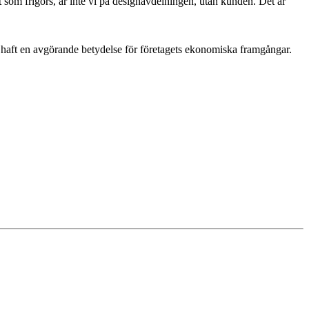
om frigörs, är inte vi på designavdelningen, utan kunden. Det är
n haft en avgörande betydelse för företagets ekonomiska framgångar.