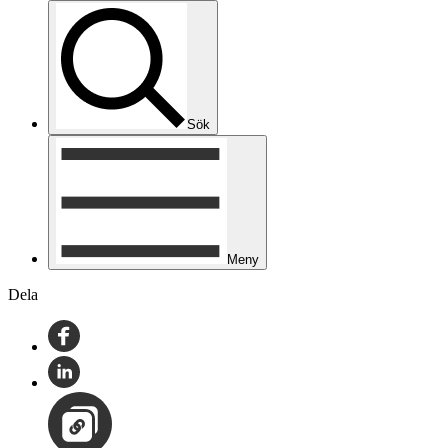
Sök
Meny
Dela