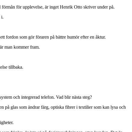
 förmån för upplevelse, är inget Henrik Otto skriver under på.
i.
r ett fordon som gör föraren på bättre humör efter en åktur.
d när man kommer fram.
lse tillbaka.
ystem och integrerad telefon. Vad blir nästa steg?
å glas som ändrar färg, optiska fibrer i textilier som kan lysa och
igheter.