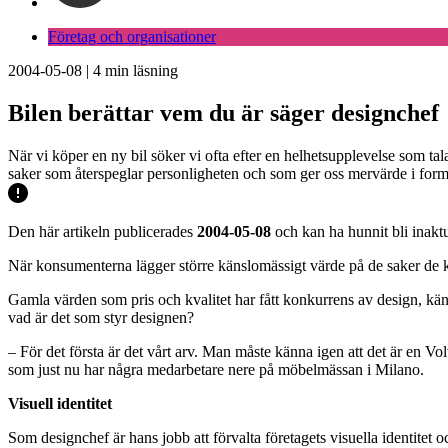
Företag och organisationer
2004-05-08
|
4
min läsning
Bilen berättar vem du är säger designchef
När vi köper en ny bil söker vi ofta efter en helhetsupplevelse som tala
saker som återspeglar personligheten och som ger oss mervärde i form
Den här artikeln publicerades
2004-05-08
och kan ha hunnit bli inaktu
När konsumenterna lägger större känslomässigt värde på de saker de kö
Gamla värden som pris och kvalitet har fått konkurrens av design, kä
vad är det som styr designen?
– För det första är det vårt arv. Man måste känna igen att det är en Vo
som just nu har några medarbetare nere på möbelmässan i Milano.
Visuell identitet
Som designchef är hans jobb att förvalta företagets visuella identitet oc