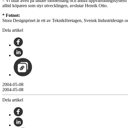
– Vi tittar även på lättare möblemang och andra uppvärmningssystem 
alltid köparen som styr utvecklingen, avslutar Henrik Otto.
* Fotnot:
Stora Designpriset är ett av Teknikföretagen, Svensk Industridesign o
Dela artikel
2004-05-08
2004-05-08
Dela artikel