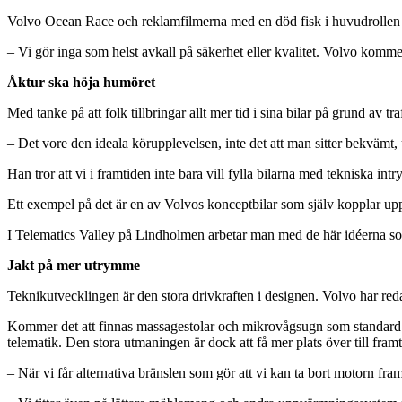
Volvo Ocean Race och reklamfilmerna med en död fisk i huvudrollen är 
– Vi gör inga som helst avkall på säkerhet eller kvalitet. Volvo kommer a
Åktur ska höja humöret
Med tanke på att folk tillbringar allt mer tid i sina bilar på grund av t
– Det vore den ideala körupplevelsen, inte det att man sitter bekvämt,
Han tror att vi i framtiden inte bara vill fylla bilarna med tekniska intryc
Ett exempel på det är en av Volvos konceptbilar som själv kopplar upp s
I Telematics Valley på Lindholmen arbetar man med de här idéerna so
Jakt på mer utrymme
Teknikutvecklingen är den stora drivkraften i designen. Volvo har red
Kommer det att finnas massagestolar och mikrovågsugn som standard i 
telematik. Den stora utmaningen är dock att få mer plats över till fram
– När vi får alternativa bränslen som gör att vi kan ta bort motorn fr