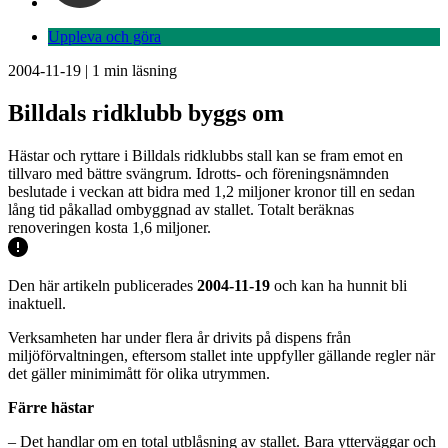
Uppleva och göra
2004-11-19
|
1
min läsning
Billdals ridklubb byggs om
Hästar och ryttare i Billdals ridklubbs stall kan se fram emot en
tillvaro med bättre svängrum. Idrotts- och föreningsnämnden
beslutade i veckan att bidra med 1,2 miljoner kronor till en sedan
lång tid påkallad ombyggnad av stallet. Totalt beräknas
renoveringen kosta 1,6 miljoner.
Den här artikeln publicerades
2004-11-19
och kan ha hunnit bli
inaktuell.
Verksamheten har under flera år drivits på dispens från
miljöförvaltningen, eftersom stallet inte uppfyller gällande regler när
det gäller minimimått för olika utrymmen.
Färre hästar
– Det handlar om en total utblåsning av stallet. Bara ytterväggar och