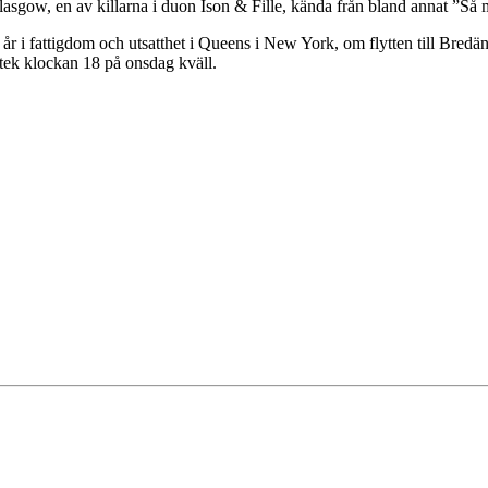
asgow, en av killarna i duon Ison & Fille, kända från bland annat ”Så 
a år i fattigdom och utsatthet i Queens i New York, om flytten till B
tek klockan 18 på onsdag kväll.