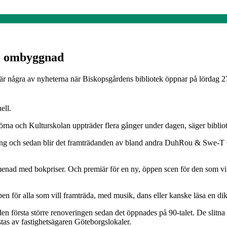
er ombyggnad
t är några av nyheterna när Biskopsgårdens bibliotek öppnar på lördag 27
ell.
thörna och Kulturskolan uppträder flera gånger under dagen, säger bibli
ning och sedan blir det framträdanden av bland andra DuhRou & Swe-T
nad med bokpriser. Och premiär för en ny, öppen scen för den som vill
ppen för alla som vill framträda, med musik, dans eller kanske läsa en di
den första större renoveringen sedan det öppnades på 90-talet. De slitn
tas av fastighetsägaren Göteborgslokaler.