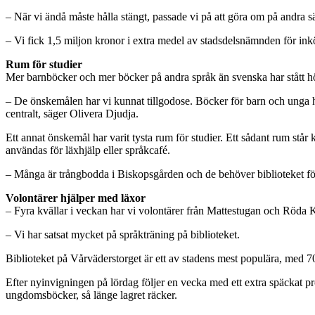
– När vi ändå måste hålla stängt, passade vi på att göra om på andra s
– Vi fick 1,5 miljon kronor i extra medel av stadsdelsnämnden för in
Rum för studier
Mer barnböcker och mer böcker på andra språk än svenska har stått hö
– De önskemålen har vi kunnat tillgodose. Böcker för barn och unga har
centralt, säger Olivera Djudja.
Ett annat önskemål har varit tysta rum för studier. Ett sådant rum står kl
användas för läxhjälp eller språkcafé.
– Många är trångbodda i Biskopsgården och de behöver biblioteket för
Volontärer hjälper med läxor
– Fyra kvällar i veckan har vi volontärer från Mattestugan och Röda 
– Vi har satsat mycket på språkträning på biblioteket.
Biblioteket på Vårväderstorget är ett av stadens mest populära, med 
Efter nyinvigningen på lördag följer en vecka med ett extra späckat pr
ungdomsböcker, så länge lagret räcker.