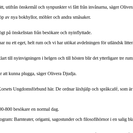
ätt, utifrån önskemål och synpunkter vi fått från invånarna, säger Oliver
köp av nya bokhyllor, möbler och andra småsaker.
gt på önskelistan från besökare och nyinflyttade.
 nu ett eget, helt rum och vi har utökat avdelningen för utländsk litte
art till nyinvigningen i helgen och till hösten blir det ytterligare tre ru
 att kunna plugga, säger Olivera Djudja.
Korsets Ungdomsförbund här. De ordnar läxhjälp och språkcafé, som är 
700-800 besökare en normal dag.
ogram: Barnteater, origami, sagostunder och filosofihörnor i en salig bl