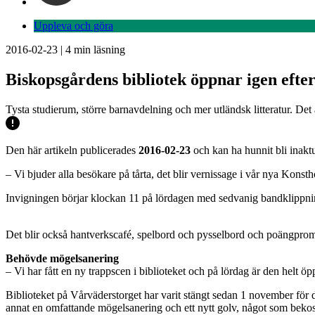
Uppleva och göra
2016-02-23
|
4
min läsning
Biskopsgårdens bibliotek öppnar igen eft
Tysta studierum, större barnavdelning och mer utländsk litteratur. De
Den här artikeln publicerades
2016-02-23
och kan ha hunnit bli inaktu
– Vi bjuder alla besökare på tårta, det blir vernissage i vår nya Kons
Invigningen börjar klockan 11 på lördagen med sedvanig bandklipp
Det blir också hantverkscafé, spelbord och pysselbord och poängprome
Behövde mögelsanering
– Vi har fått en ny trappscen i biblioteket och på lördag är den helt ö
Biblioteket på Vårväderstorget har varit stängt sedan 1 november för 
annat en omfattande mögelsanering och ett nytt golv, något som bekos