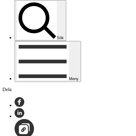
Sök
Meny
Dela