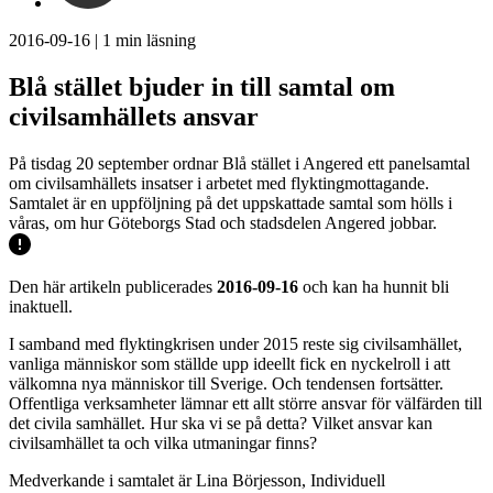
2016-09-16
|
1
min läsning
Blå stället bjuder in till samtal om
civilsamhällets ansvar
På tisdag 20 september ordnar Blå stället i Angered ett panelsamtal
om civilsamhällets insatser i arbetet med flyktingmottagande.
Samtalet är en uppföljning på det uppskattade samtal som hölls i
våras, om hur Göteborgs Stad och stadsdelen Angered jobbar.
Den här artikeln publicerades
2016-09-16
och kan ha hunnit bli
inaktuell.
I samband med flyktingkrisen under 2015 reste sig civilsamhället,
vanliga människor som ställde upp ideellt fick en nyckelroll i att
välkomna nya människor till Sverige. Och tendensen fortsätter.
Offentliga verksamheter lämnar ett allt större ansvar för välfärden till
det civila samhället. Hur ska vi se på detta? Vilket ansvar kan
civilsamhället ta och vilka utmaningar finns?
Medverkande i samtalet är Lina Börjesson, Individuell