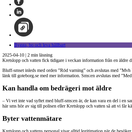
Bygga, bo och leva hållbart
2025-04-10
|
2
min läsning
Kretslopp och vatten fick tidigare i veckan information från en äldre da
Bluff-smset inleds med orden ”Röd varning” och avslutas med ”Mvh Va
länk till goteborg.se med mer information. Sms:en avslutas med ”Med
Kan handla om bedrägeri mot äldre
– Vi vet inte vad syftet med bluff-sms:en är, de kan vara en del i en
här sms hör av sig till polisen eller Kretslopp och vatten så att vi 
Byter vattenmätare
Kretslopp och vattens personal visar alltid legitimation när de besöke