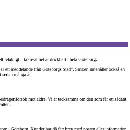
t felaktigt – kranvattnet är drickbart i hela Göteborg.
är ett meddelande från Göteborgs Stad”. Sms:en innehåller också en
t sedan många år.
 bedrägeriförsök mot äldre. Vi är tacksamma om den som får ett sådant
vatten.
untom i Göteborg. Kunder har då fått brev med posten eller information