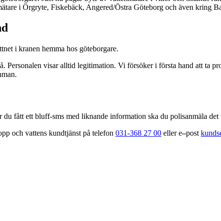
tenmätare i Örgryte, Fiskebäck, Angered/Östra Göteborg och även kring 
nd
attnet i kranen hemma hos göteborgare.
. Personalen visar alltid legitimation. Vi försöker i första hand att ta pr
enman.
r du fått ett bluff-sms med liknande information ska du polisanmäla det 
lopp och vattens kundtjänst på telefon
031-368 27 00
eller e
–
post
kundse