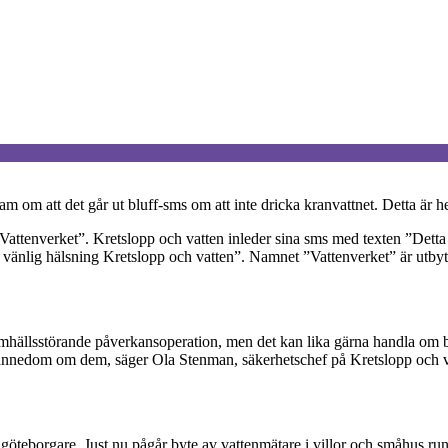
m om att det går ut bluff-sms om att inte dricka kranvattnet. Detta är hel
ttenverket”. Kretslopp och vatten inleder sina sms med texten ”Detta 
 vänlig hälsning Kretslopp och vatten”. Namnet ”Vattenverket” är utbyt
 samhällsstörande påverkansoperation, men det kan lika gärna handla om
får kännedom om dem, säger Ola Stenman, säkerhetschef på Kretslopp och 
r göteborgare. Just nu pågår byte av vattenmätare i villor och småhus r