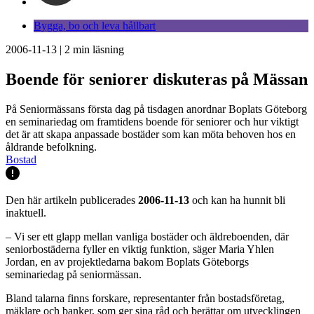
Bygga, bo och leva hållbart
2006-11-13
|
2
min läsning
Boende för seniorer diskuteras på Mässan
På Seniormässans första dag på tisdagen anordnar Boplats Göteborg
en seminariedag om framtidens boende för seniorer och hur viktigt
det är att skapa anpassade bostäder som kan möta behoven hos en
åldrande befolkning.
Bostad
Den här artikeln publicerades
2006-11-13
och kan ha hunnit bli
inaktuell.
– Vi ser ett glapp mellan vanliga bostäder och äldreboenden, där
seniorbostäderna fyller en viktig funktion, säger Maria Yhlen
Jordan, en av projektledarna bakom Boplats Göteborgs
seminariedag på seniormässan.
Bland talarna finns forskare, representanter från bostadsföretag,
mäklare och banker, som ger sina råd och berättar om utvecklingen