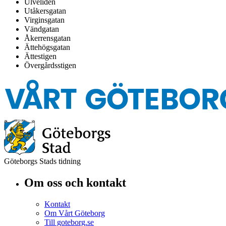
Ulveliden
Utåkersgatan
Virginsgatan
Vändgatan
Åkerrensgatan
Ättehögsgatan
Ättestigen
Övergårdsstigen
Göteborgs Stads tidning
Om oss och kontakt
Kontakt
Om Vårt Göteborg
Till goteborg.se