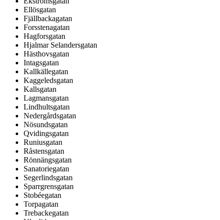
Ekströmsgatan
Ellösgatan
Fjällbackagatan
Forsstenagatan
Hagforsgatan
Hjalmar Selandersgatan
Hästhovsgatan
Intagsgatan
Kallkällegatan
Kaggeledsgatan
Kallsgatan
Lagmansgatan
Lindhultsgatan
Nedergårdsgatan
Nösundsgatan
Qvidingsgatan
Runiusgatan
Råstensgatan
Rönnängsgatan
Sanatoriegatan
Segerlindsgatan
Sparrgrensgatan
Stobéegatan
Torpagatan
Trebackegatan