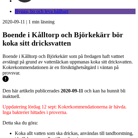
Bygga, bo och leva hållbart
2020-09-11
|
1
min läsning
Boende i Kålltorp och Björkekärr bör
koka sitt dricksvatten
Boende i Kålltorp och Björkekärr som på fredagen haft vattnet
avstängt på grund av vattenläckan uppmanas koka sitt dricksvatten.
Kokrekommendationen är en försiktighetsåtgärd i väntan på
provsvar.
Den här artikeln publicerades
2020-09-11
och kan ha hunnit bli
inaktuell.
Uppdatering lördag 12 sept: Kokrekommendationerna är hävda.
Inga bakterier hittades i proverna.
Detta ska du göra:
Koka allt vatten som ska drickas, användas till tandborstning,