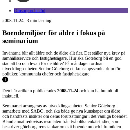
Omsorg och stöd
2008-11-24
|
3
min läsning
Boendemiljöer för äldre i fokus på
seminarium
Invånarna blir allt äldre och de äldre allt fler. Det ställer nya krav på
samhällsservice och fastighetsägare. Hur ska Göteborg bli en god
stad att bo och leva i för de äldre? På måndagen ordnar
utvecklingsenheten Senior Göteborg ett kunskapsseminarium för
politiker, kommunala chefer och fastighetsägare.
Den här artikeln publicerades
2008-11-24
och kan ha hunnit bli
inaktuell.
Seminariet arrangeras av utvecklingsenheten Senior Göteborg i
samarbete med SABO, och ska både ge nya kunskaper om äldre
och handfasta insikter om deras förutsättningar i det vanliga boendet.
Bland annat redovisas resultaten från två olika enkätstudier, som
beskriver göteborgarens tankar om sitt boende nu och i framtiden.