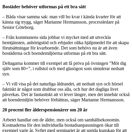
Bostäder behöver utformas på ett bra sätt
– Båda visar samma sak: man vill bo kvar i kända kvarter för att
känna sig trygg, säger Marianne Hermansson, processledare på
Senior Göteborg.
– Från kommunens sida jobbar vi mycket med att utveckla
hemtjänsten, anhörigstöd och erbjuder olika hjälpmedel för att skapa
förutsättningar för kvarboende. Det som behövs nu är att även
bostäderna och boendemiljöerna utformas på ett bra sätt.
Deltagarna kommer till exempel att få pröva på övningen ”Möt dig
själv som 80+”, i rullstol och med glasögon som simulerar nedsatt
syn.
– Vi vill visa på det naturliga åldrandet, att nedsatt syn och hörsel
faktiskt är något som drabbar oss alla, och hur det dagliga livet
påverkas. Det är fantastiskt att vi lever längre, men det innebär också
att boendemiljön behöver förbättras, säger Marianne Hermansson.
20 procent fler ålderspensionärer om 20 år
Arbetet handlar om de äldre, men också om samhällsekonomin.
Kostnaderna för den individuella bostadsanpassningen ökar till
exempel varje år. Syftet med seminariet är att sprida kunskap för att