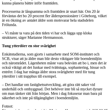
kunna planera bättre inför framtiden.
Processerna är långsamma och framtiden är snart här. Om 20 år
förväntas det bo 20 procent fler ålderspensionärer i Göteborg, vilket
är en ökning av antalet äldre som motsvarar hela stadsdelen
Frölunda.
– Vi måste ta vara på den tiden vi har och lägga upp kloka
strukturer, säger Marianne Hermansson.
Tung ytterdörr en stor svårighet
Enkätstudierna, som gjorts i samarbete med SOM-institutet och
SCB, visar att ju äldre man blir desto viktigare blir boendemiljön
och närområdet. Lägenheten måste vara bekväm att bo i, men det är
också viktigt att det funkar med tvättstuga, sophantering, hissar och
entréer. I dag har många äldre stora svårigheter med för tung
ytterdörr i sitt trapphus till exempel.
– Det handlar om fastighetsutveckling, att göra rätt saker vid
underhåll och ombyggnad. Det behöver inte bli så mycket dyrare
om man tänker rätt från början. Men i dag fokuserar man bara på
säkerhet och inte på tillgänglighet i boendemiljön.
Fotnot: