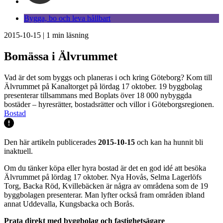
Bygga, bo och leva hållbart
2015-10-15
|
1
min läsning
Bomässa i Älvrummet
Vad är det som byggs och planeras i och kring Göteborg? Kom till
Älvrummet på Kanaltorget på lördag 17 oktober. 19 byggbolag
presenterar tillsammans med Boplats över 18 000 nybyggda
bostäder – hyresrätter, bostadsrätter och villor i Göteborgsregionen.
Bostad
Den här artikeln publicerades
2015-10-15
och kan ha hunnit bli
inaktuell.
Om du tänker köpa eller hyra bostad är det en god idé att besöka
Älvrummet på lördag 17 oktober. Nya Hovås, Selma Lagerlöfs
Torg, Backa Röd, Kvillebäcken är några av områdena som de 19
byggbolagen presenterar. Man lyfter också fram områden ibland
annat Uddevalla, Kungsbacka och Borås.
Prata direkt med byggbolag och fastighetsägare