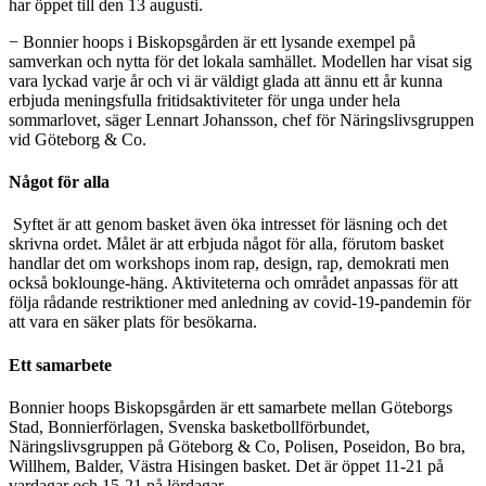
har öppet till den 13 augusti.
− Bonnier hoops i Biskopsgården är ett lysande exempel på
samverkan och nytta för det lokala samhället. Modellen har visat sig
vara lyckad varje år och vi är väldigt glada att ännu ett år kunna
erbjuda meningsfulla fritidsaktiviteter för unga under hela
sommarlovet, säger Lennart Johansson, chef för Näringslivsgruppen
vid Göteborg & Co.
Något för alla
Syftet är att genom basket även öka intresset för läsning och det
skrivna ordet. Målet är att erbjuda något för alla, förutom basket
handlar det om workshops inom rap, design, rap, demokrati men
också boklounge-häng. Aktiviteterna och området anpassas för att
följa rådande restriktioner med anledning av covid-19-pandemin för
att vara en säker plats för besökarna.
Ett samarbete
Bonnier hoops Biskopsgården är ett samarbete mellan Göteborgs
Stad, Bonnierförlagen, Svenska basketbollförbundet,
Näringslivsgruppen på Göteborg & Co, Polisen, Poseidon, Bo bra,
Willhem, Balder, Västra Hisingen basket. Det är öppet 11-21 på
vardagar och 15-21 på lördagar.