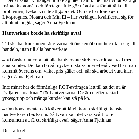
– Det är sällan vi hänger ut företag med namn, men när vi får väldigt
många klagomål och företagen inte gör något alls för att rätta till
problemen, tvekar vi inte att göra det. Och de här företagen –
Livsprognos, Notara och Min El – har verkligen kvalificerat sig för
att bli uthängda, säger Anna Fjellman.
Hantverkare borde ha skriftliga avtal
Till sist har konsumentrådgivarna ett önskemål som inte riktar sig till
handeln, utan till alla hantverkare.
– Vi önskar innerligt att alla hantverkare skriver skriftiga avtal med
sina kunder. Det kan bli så mycket diskussioner efteråt: Vad har man
kommit överens om, vilket pris gäller och när ska arbetet vara klart,
säger Anna Fjellman.
Inte minst har de förmånliga ROT-avdragen lett till att det nu är
”säljarens marknad” för hantverkarna. De är en eftertraktad
yrkesgrupp och många kunder kan stå på kö.
– Om konsumenten då kräver att få villkoren skriftligt, kanske
hantverkaren backar ur. Så tyvärr kan det vara svårt för en
konsument att få ett skriftligt avtal, säger Anna Fjellman.
Dela artikel