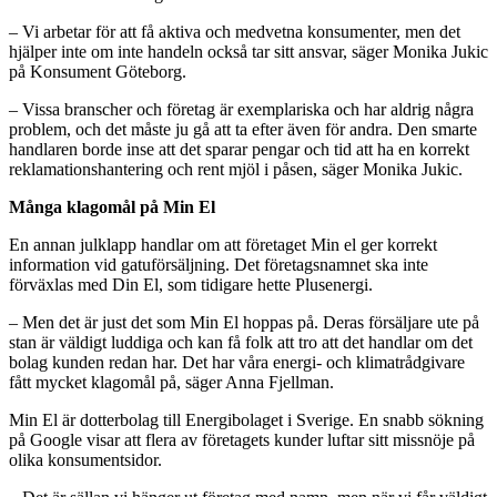
– Vi arbetar för att få aktiva och medvetna konsumenter, men det
hjälper inte om inte handeln också tar sitt ansvar, säger Monika Jukic
på Konsument Göteborg.
– Vissa branscher och företag är exemplariska och har aldrig några
problem, och det måste ju gå att ta efter även för andra. Den smarte
handlaren borde inse att det sparar pengar och tid att ha en korrekt
reklamationshantering och rent mjöl i påsen, säger Monika Jukic.
Många klagomål på Min El
En annan julklapp handlar om att företaget Min el ger korrekt
information vid gatuförsäljning. Det företagsnamnet ska inte
förväxlas med Din El, som tidigare hette Plusenergi.
– Men det är just det som Min El hoppas på. Deras försäljare ute på
stan är väldigt luddiga och kan få folk att tro att det handlar om det
bolag kunden redan har. Det har våra energi- och klimatrådgivare
fått mycket klagomål på, säger Anna Fjellman.
Min El är dotterbolag till Energibolaget i Sverige. En snabb sökning
på Google visar att flera av företagets kunder luftar sitt missnöje på
olika konsumentsidor.