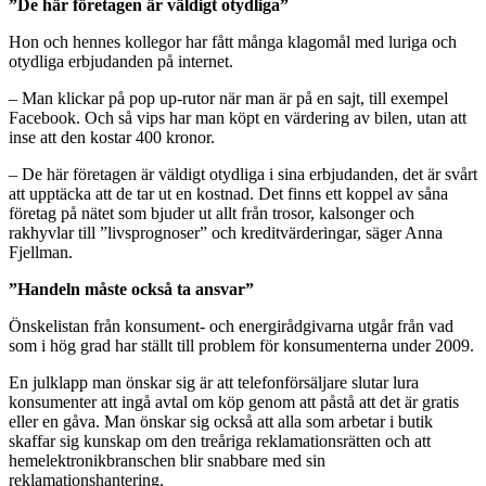
”De här företagen är väldigt otydliga”
Hon och hennes kollegor har fått många klagomål med luriga och
otydliga erbjudanden på internet.
– Man klickar på pop up-rutor när man är på en sajt, till exempel
Facebook. Och så vips har man köpt en värdering av bilen, utan att
inse att den kostar 400 kronor.
– De här företagen är väldigt otydliga i sina erbjudanden, det är svårt
att upptäcka att de tar ut en kostnad. Det finns ett koppel av såna
företag på nätet som bjuder ut allt från trosor, kalsonger och
rakhyvlar till ”livsprognoser” och kreditvärderingar, säger Anna
Fjellman.
”Handeln måste också ta ansvar”
Önskelistan från konsument- och energirådgivarna utgår från vad
som i hög grad har ställt till problem för konsumenterna under 2009.
En julklapp man önskar sig är att telefonförsäljare slutar lura
konsumenter att ingå avtal om köp genom att påstå att det är gratis
eller en gåva. Man önskar sig också att alla som arbetar i butik
skaffar sig kunskap om den treåriga reklamationsrätten och att
hemelektronikbranschen blir snabbare med sin
reklamationshantering.