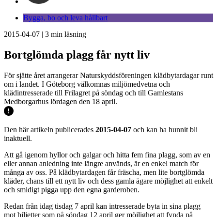
Bygga, bo och leva hållbart
2015-04-07
|
3
min läsning
Bortglömda plagg får nytt liv
För sjätte året arrangerar Naturskyddsföreningen klädbytardagar runt
om i landet. I Göteborg välkomnas miljömedvetna och
klädintresserade till Frilagret på söndag och till Gamlestans
Medborgarhus lördagen den 18 april.
Den här artikeln publicerades
2015-04-07
och kan ha hunnit bli
inaktuell.
Att gå igenom hyllor och galgar och hitta fem fina plagg, som av en
eller annan anledning inte längre används, är en enkel match för
många av oss. På klädbytardagen får fräscha, men lite bortglömda
kläder, chans till ett nytt liv och dess gamla ägare möjlighet att enkelt
och smidigt pigga upp den egna garderoben.
Redan från idag tisdag 7 april kan intresserade byta in sina plagg
mot biljetter som på söndag 12 april ger möjlighet att fynda på