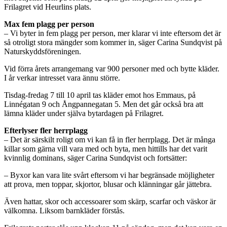
Frilagret vid Heurlins plats.
Max fem plagg per person
– Vi byter in fem plagg per person, mer klarar vi inte eftersom det är
så otroligt stora mängder som kommer in, säger Carina Sundqvist på
Naturskyddsföreningen.
Vid förra årets arrangemang var 900 personer med och bytte kläder.
I år verkar intresset vara ännu större.
Tisdag-fredag 7 till 10 april tas kläder emot hos Emmaus, på
Linnégatan 9 och Ångpannegatan 5. Men det går också bra att
lämna kläder under själva bytardagen på Frilagret.
Efterlyser fler herrplagg
– Det är särskilt roligt om vi kan få in fler herrplagg. Det är många
killar som gärna vill vara med och byta, men hittills har det varit
kvinnlig dominans, säger Carina Sundqvist och fortsätter:
– Byxor kan vara lite svårt eftersom vi har begränsade möjligheter
att prova, men toppar, skjortor, blusar och klänningar går jättebra.
Även hattar, skor och accessoarer som skärp, scarfar och väskor är
välkomna. Liksom barnkläder förstås.