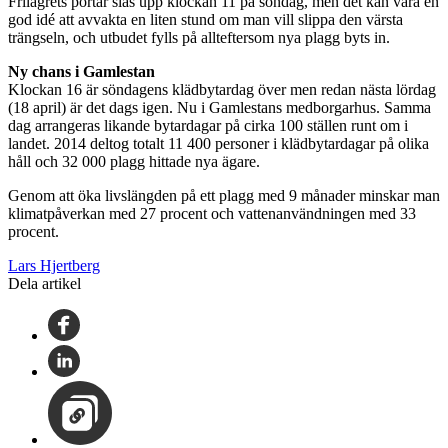
Frilagrets portar slås upp klockan 11 på söndag, men det kan vara en
god idé att avvakta en liten stund om man vill slippa den värsta
trängseln, och utbudet fylls på allteftersom nya plagg byts in.
Ny chans i Gamlestan
Klockan 16 är söndagens klädbytardag över men redan nästa lördag
(18 april) är det dags igen. Nu i Gamlestans medborgarhus. Samma
dag arrangeras likande bytardagar på cirka 100 ställen runt om i
landet. 2014 deltog totalt 11 400 personer i klädbytardagar på olika
håll och 32 000 plagg hittade nya ägare.
Genom att öka livslängden på ett plagg med 9 månader minskar man
klimatpåverkan med 27 procent och vattenanvändningen med 33
procent.
Lars Hjertberg
Dela artikel