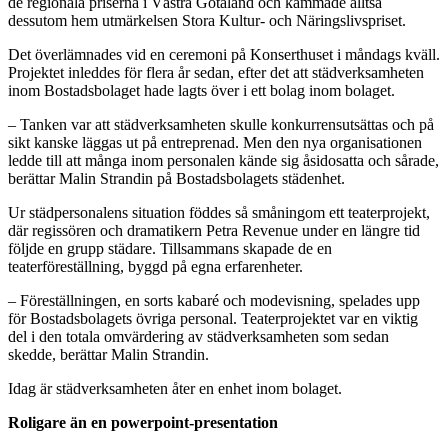
de regionala priserna i Västra Götaland och kammade alltså
dessutom hem utmärkelsen Stora Kultur- och Näringslivspriset.
Det överlämnades vid en ceremoni på Konserthuset i måndags kväll.
Projektet inleddes för flera år sedan, efter det att städverksamheten
inom Bostadsbolaget hade lagts över i ett bolag inom bolaget.
– Tanken var att städverksamheten skulle konkurrensutsättas och på
sikt kanske läggas ut på entreprenad. Men den nya organisationen
ledde till att många inom personalen kände sig åsidosatta och sårade,
berättar Malin Strandin på Bostadsbolagets städenhet.
Ur städpersonalens situation föddes så småningom ett teaterprojekt,
där regissören och dramatikern Petra Revenue under en längre tid
följde en grupp städare. Tillsammans skapade de en
teaterföreställning, byggd på egna erfarenheter.
– Föreställningen, en sorts kabaré och modevisning, spelades upp
för Bostadsbolagets övriga personal. Teaterprojektet var en viktig
del i den totala omvärdering av städverksamheten som sedan
skedde, berättar Malin Strandin.
Idag är städverksamheten åter en enhet inom bolaget.
Roligare än en powerpoint-presentation