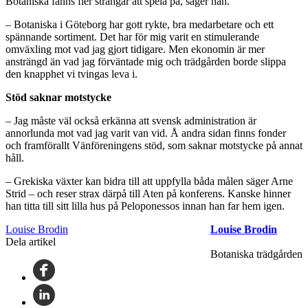
Botaniska fanns fler strängar att spela på, säger han.
– Botaniska i Göteborg har gott rykte, bra medarbetare och ett
spännande sortiment. Det har för mig varit en stimulerande
omväxling mot vad jag gjort tidigare. Men ekonomin är mer
ansträngd än vad jag förväntade mig och trädgården borde slippa
den knapphet vi tvingas leva i.
Stöd saknar motstycke
– Jag måste väl också erkänna att svensk administration är
annorlunda mot vad jag varit van vid. Å andra sidan finns fonder
och framförallt Vänföreningens stöd, som saknar motstycke på annat
håll.
– Grekiska växter kan bidra till att uppfylla båda målen säger Arne
Strid – och reser strax därpå till Aten på konferens. Kanske hinner
han titta till sitt lilla hus på Peloponessos innan han far hem igen.
Louise Brodin
Louise Brodin
Dela artikel
Botaniska trädgården