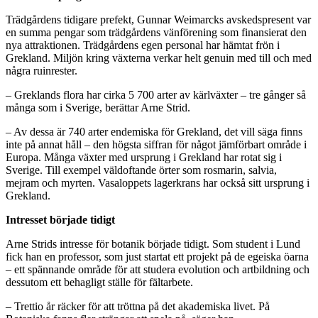
Trädgårdens tidigare prefekt, Gunnar Weimarcks avskedspresent var
en summa pengar som trädgårdens vänförening som finansierat den
nya attraktionen. Trädgårdens egen personal har hämtat frön i
Grekland. Miljön kring växterna verkar helt genuin med till och med
några ruinrester.
– Greklands flora har cirka 5 700 arter av kärlväxter – tre gånger så
många som i Sverige, berättar Arne Strid.
– Av dessa är 740 arter endemiska för Grekland, det vill säga finns
inte på annat håll – den högsta siffran för något jämförbart område i
Europa. Många växter med ursprung i Grekland har rotat sig i
Sverige. Till exempel väldoftande örter som rosmarin, salvia,
mejram och myrten. Vasaloppets lagerkrans har också sitt ursprung i
Grekland.
Intresset började tidigt
Arne Strids intresse för botanik började tidigt. Som student i Lund
fick han en professor, som just startat ett projekt på de egeiska öarna
– ett spännande område för att studera evolution och artbildning och
dessutom ett behagligt ställe för fältarbete.
– Trettio år räcker för att tröttna på det akademiska livet. På