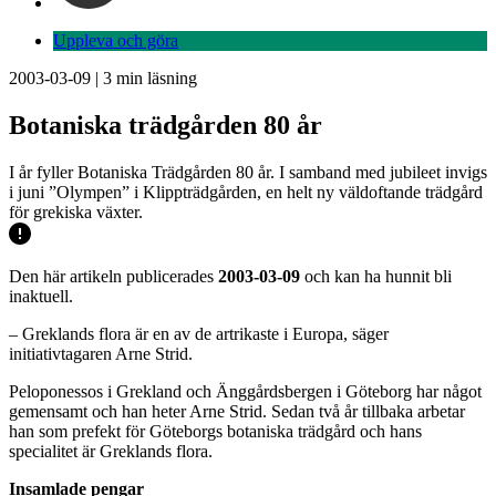
Uppleva och göra
2003-03-09
|
3
min läsning
Botaniska trädgården 80 år
I år fyller Botaniska Trädgården 80 år. I samband med jubileet invigs
i juni ”Olympen” i Klippträdgården, en helt ny väldoftande trädgård
för grekiska växter.
Den här artikeln publicerades
2003-03-09
och kan ha hunnit bli
inaktuell.
– Greklands flora är en av de artrikaste i Europa, säger
initiativtagaren Arne Strid.
Peloponessos i Grekland och Änggårdsbergen i Göteborg har något
gemensamt och han heter Arne Strid. Sedan två år tillbaka arbetar
han som prefekt för Göteborgs botaniska trädgård och hans
specialitet är Greklands flora.
Insamlade pengar