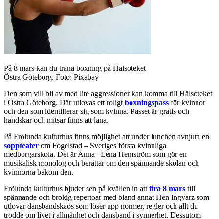
På 8 mars kan du träna boxning på Hälsoteket
Östra Göteborg. Foto: Pixabay
Den som vill bli av med lite aggressioner kan komma till Hälsoteket
i Östra Göteborg. Där utlovas ett roligt
boxningspass
för kvinnor
och den som identifierar sig som kvinna. Passet är gratis och
handskar och mitsar finns att låna.
På Frölunda kulturhus finns möjlighet att under lunchen avnjuta en
soppteater
om Fogelstad – Sveriges första kvinnliga
medborgarskola. Det är Anna– Lena Hemström som gör en
musikalisk monolog och berättar om den spännande skolan och
kvinnorna bakom den.
Frölunda kulturhus bjuder sen på kvällen in att
fira 8 mars
till
spännande och brokig repertoar med bland annat Hen Ingvarz som
utlovar dansbandskaos som löser upp normer, regler och allt du
trodde om livet i allmänhet och dansband i synnerhet. Dessutom