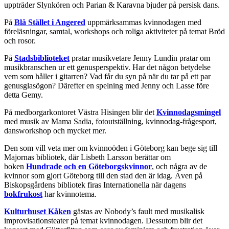
uppträder Slynkören och Parian & Karavna bjuder på persisk dans.
På
Blå Stället i Angered
uppmärksammas kvinnodagen med
föreläsningar, samtal, workshops och roliga aktiviteter på temat Bröd
och rosor.
På
Stadsbiblioteket
pratar musikvetare Jenny Lundin pratar om
musikbranschen ur ett genusperspektiv. Har det någon betydelse
vem som håller i gitarren? Vad får du syn på när du tar på ett par
genusglasögon? Därefter en spelning med Jenny och Lasse före
detta Gemy.
På medborgarkontoret Västra Hisingen blir det
Kvinnodagsmingel
med musik av Mama Sadia, fotoutställning, kvinnodag-frågesport,
dansworkshop och mycket mer.
Den som vill veta mer om kvinnoöden i Göteborg kan bege sig till
Majornas bibliotek, där Lisbeth Larsson berättar om
boken
Hundrade och en Göteborgskvinnor
, och några av de
kvinnor som gjort Göteborg till den stad den är idag. Även på
Biskopsgårdens bibliotek firas Internationella när dagens
bokfrukost
har kvinnotema.
Kulturhuset Kåken
gästas av Nobody’s fault med musikalisk
improvisationsteater på temat kvinnodagen. Dessutom blir det