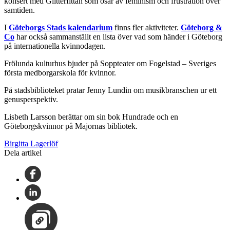
konsert med Glitterfittan som osar av feminism och frustration över
samtiden.
I
Göteborgs Stads kalendarium
finns fler aktiviteter.
Göteborg &
Co
har också sammanställt en lista över vad som händer i Göteborg
på internationella kvinnodagen.
Frölunda kulturhus bjuder på Soppteater om Fogelstad – Sveriges
första medborgarskola för kvinnor.
På stadsbiblioteket pratar Jenny Lundin om musikbranschen ur ett
genusperspektiv.
Lisbeth Larsson berättar om sin bok Hundrade och en
Göteborgskvinnor på Majornas bibliotek.
Birgitta Lagerlöf
Dela artikel