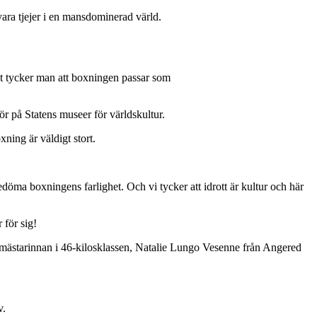
ara tjejer i en mansdominerad värld.
t tycker man att boxningen passar som
r på Statens museer för världskultur.
ning är väldigt stort.
bedöma boxningens farlighet. Och vi tycker att idrott är kultur och här
för sig!
amästarinnan i 46-kilosklassen, Natalie Lungo Vesenne från Angered
v.