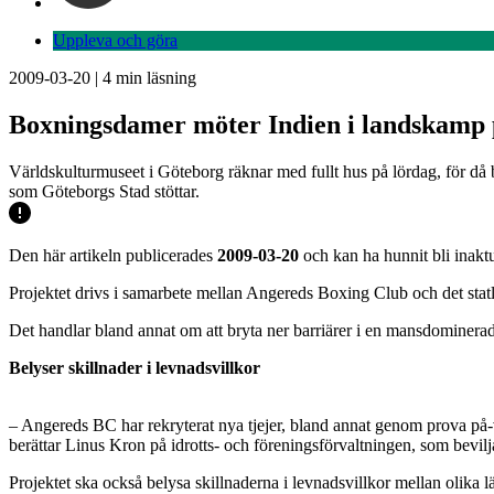
Uppleva och göra
2009-03-20
|
4
min läsning
Boxningsdamer möter Indien i landskamp 
Världskulturmuseet i Göteborg räknar med fullt hus på lördag, för då 
som Göteborgs Stad stöttar.
Den här artikeln publicerades
2009-03-20
och kan ha hunnit bli inaktu
Projektet drivs i samarbete mellan Angereds Boxing Club och det statli
Det handlar bland annat om att bryta ner barriärer i en mansdominerad 
Belyser skillnader i levnadsvillkor
– Angereds BC har rekryterat nya tjejer, bland annat genom prova på-ve
berättar Linus Kron på idrotts- och föreningsförvaltningen, som bevilja
Projektet ska också belysa skillnaderna i levnadsvillkor mellan olika 