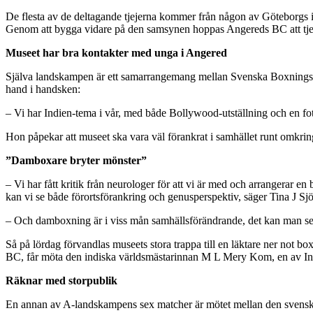
De flesta av de deltagande tjejerna kommer från någon av Göteborgs i
Genom att bygga vidare på den samsynen hoppas Angereds BC att tjejern
Museet har bra kontakter med unga i Angered
Själva landskampen är ett samarrangemang mellan Svenska Boxningsf
hand i handsken:
– Vi har Indien-tema i vår, med både Bollywood-utställning och en fo
Hon påpekar att museet ska vara väl förankrat i samhället runt omkrin
”Damboxare bryter mönster”
– Vi har fått kritik från neurologer för att vi är med och arrangerar e
kan vi se både förortsförankring och genusperspektiv, säger Tina J Sj
– Och damboxning är i viss mån samhällsförändrande, det kan man se
Så på lördag förvandlas museets stora trappa till en läktare ner no
BC, får möta den indiska världsmästarinnan M L Mery Kom, en av Ind
Räknar med storpublik
En annan av A-landskampens sex matcher är mötet mellan den svensk