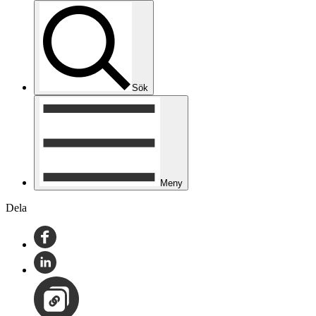
Sök
Meny
Dela