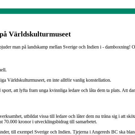
på Världskulturmuseet
bjuder man på landskamp mellan Sverige och Indien i - damboxning! Och 
ell.
ga Världskulturmuseet, en inte alltför vanlig konstellation.
sport, att lyfta fram unga kvinnliga ledare och låta dem ta plats. Att da
rksamhet, utbildat vissa till ledare och låter dem nu träna sig i att s
t 70.000 kronor i utvecklingsbidrag till samarbetet.
länder, till exempel Sverige och Indien. Tjejerna i Angereds BC ska bla