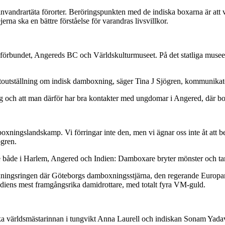
nvandrartäta förorter. Beröringspunkten med de indiska boxarna är att v
a ska en bättre förståelse för varandras livsvillkor.
örbundet, Angereds BC och Världskulturmuseet. På det statliga musee
toutställning om indisk damboxning, säger Tina J Sjögren, kommunikatö
g och att man därför har bra kontakter med ungdomar i Angered, där box
n boxningslandskamp. Vi förringar inte den, men vi ägnar oss inte åt att 
ögren.
 både i Harlem, Angered och Indien: Damboxare bryter mönster och tar 
t boxningsringen där Göteborgs damboxningsstjärna, den regerande Europ
iens mest framgångsrika damidrottare, med totalt fyra VM-guld.
a världsmästarinnan i tungvikt Anna Laurell och indiskan Sonam Yada