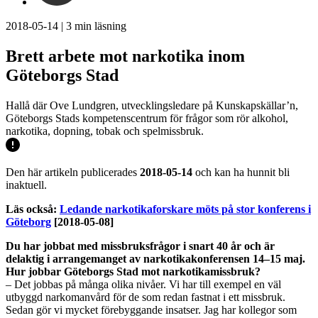
2018-05-14
|
3
min läsning
Brett arbete mot narkotika inom
Göteborgs Stad
Hallå där Ove Lundgren, utvecklingsledare på Kunskapskällar’n,
Göteborgs Stads kompetenscentrum för frågor som rör alkohol,
narkotika, dopning, tobak och spelmissbruk.
Den här artikeln publicerades
2018-05-14
och kan ha hunnit bli
inaktuell.
Läs också:
Ledande narkotikaforskare möts på stor konferens i
Göteborg
[2018-05-08]
Du har jobbat med missbruksfrågor i snart 40 år och är
delaktig i arrangemanget av narkotikakonferensen 14–15 maj.
Hur jobbar Göteborgs Stad mot narkotikamissbruk?
– Det jobbas på många olika nivåer. Vi har till exempel en väl
utbyggd narkomanvård för de som redan fastnat i ett missbruk.
Sedan gör vi mycket förebyggande insatser. Jag har kollegor som