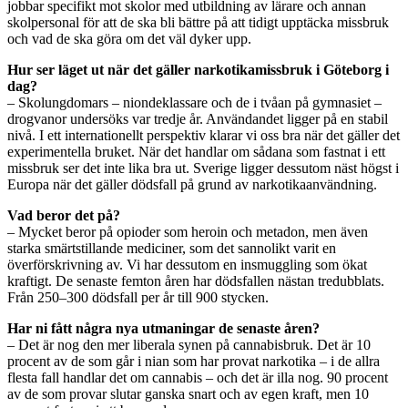
jobbar specifikt mot skolor med utbildning av lärare och annan
skolpersonal för att de ska bli bättre på att tidigt upptäcka missbruk
och vad de ska göra om det väl dyker upp.
Hur ser läget ut när det gäller narkotikamissbruk i Göteborg i
dag?
– Skolungdomars – niondeklassare och de i tvåan på gymnasiet –
drogvanor undersöks var tredje år. Användandet ligger på en stabil
nivå. I ett internationellt perspektiv klarar vi oss bra när det gäller det
experimentella bruket. När det handlar om sådana som fastnat i ett
missbruk ser det inte lika bra ut. Sverige ligger dessutom näst högst i
Europa när det gäller dödsfall på grund av narkotikaanvändning.
Vad beror det på?
– Mycket beror på opioder som heroin och metadon, men även
starka smärtstillande mediciner, som det sannolikt varit en
överförskrivning av. Vi har dessutom en insmuggling som ökat
kraftigt. De senaste femton åren har dödsfallen nästan tredubblats.
Från 250–300 dödsfall per år till 900 stycken.
Har ni fått några nya utmaningar de senaste åren?
– Det är nog den mer liberala synen på cannabisbruk. Det är 10
procent av de som går i nian som har provat narkotika – i de allra
flesta fall handlar det om cannabis – och det är illa nog. 90 procent
av de som provar slutar ganska snart och av egen kraft, men 10