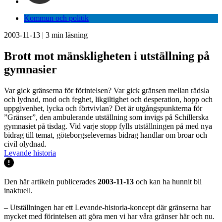
Kommun och politik
2003-11-13
|
3
min läsning
Brott mot mänskligheten i utställning på
gymnasier
Var gick gränserna för förintelsen? Var gick gränsen mellan rädsla
och lydnad, mod och feghet, likgiltighet och desperation, hopp och
uppgivenhet, lycka och förtvivlan? Det är utgångspunkterna för
”Gränser”, den ambulerande utställning som invigs på Schillerska
gymnasiet på tisdag. Vid varje stopp fylls utställningen på med nya
bidrag till temat, göteborgselevernas bidrag handlar om broar och
civil olydnad.
Levande historia
Den här artikeln publicerades
2003-11-13
och kan ha hunnit bli
inaktuell.
– Utställningen har ett Levande-historia-koncept där gränserna har
mycket med förintelsen att göra men vi har våra gränser här och nu.