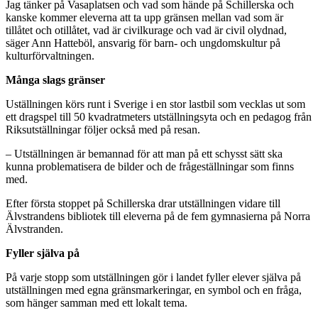
Jag tänker på Vasaplatsen och vad som hände på Schillerska och
kanske kommer eleverna att ta upp gränsen mellan vad som är
tillåtet och otillåtet, vad är civilkurage och vad är civil olydnad,
säger Ann Hatteböl, ansvarig för barn- och ungdomskultur på
kulturförvaltningen.
Många slags gränser
Uställningen körs runt i Sverige i en stor lastbil som vecklas ut som
ett dragspel till 50 kvadratmeters utställningsyta och en pedagog från
Riksutställningar följer också med på resan.
– Utställningen är bemannad för att man på ett schysst sätt ska
kunna problematisera de bilder och de frågeställningar som finns
med.
Efter första stoppet på Schillerska drar utställningen vidare till
Älvstrandens bibliotek till eleverna på de fem gymnasierna på Norra
Älvstranden.
Fyller själva på
På varje stopp som utställningen gör i landet fyller elever själva på
utställningen med egna gränsmarkeringar, en symbol och en fråga,
som hänger samman med ett lokalt tema.