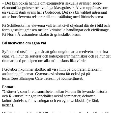
– Det kan också handla om exempelvis sexuella gränser, socio-
ekonomiska gränser och vanliga klassgränser. Älven uppfattas som
en väldigt stark gräns här i Göteborg. Det ska bli väldigt intressant
att se hur eleverna relaterar till en utställning med förintelsetema.
På Schillerska har eleverna valt temat civil olydnad där de i bild och
form gestaltat gränsen mellan kriminella handlingar och civilkurage.
På Norra Älvstrandens skolor är gränsfallet broar.
Bli medvetna om egna val
Syftet med utställningen är att göra ungdomarna medvetna om sina
egna val i hur de sorterar och kategoriserar människor och se hur det
rimmar med principen om alla människors lika värde.
I Göteborg kommer skolbio att visa film på biografen Draken i
anslutning till temat. Gymnasieskolorna får också gå på
teaterföreställningen Café Terezin på Konserthuset.
Fotnot:
”Gränser”, som är ett samarbete mellan Forum för levande historia
och Riksutställningar, innehåller också seminarier, debatter,
kulturhändelser, filmvisningar och en egen webbsida (se länk
nedan).