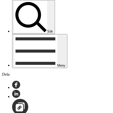
Sök
Meny
Dela