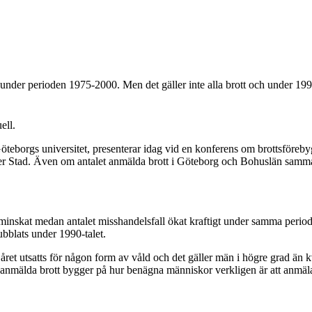
under perioden 1975-2000. Men det gäller inte alla brott och under 1990-
ell.
Göteborgs universitet, presenterar idag vid en konferens om brottsför
 Stad. Även om antalet anmälda brott i Göteborg och Bohuslän sammant
i minskat medan antalet misshandelsfall ökat kraftigt under samma perio
bblats under 1990-talet.
et utsatts för någon form av våld och det gäller män i högre grad än kvi
ver anmälda brott bygger på hur benägna människor verkligen är att anmäla