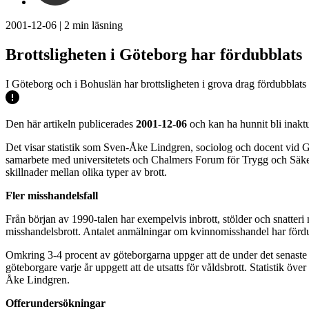
2001-12-06
|
2
min läsning
Brottsligheten i Göteborg har fördubblats
I Göteborg och i Bohuslän har brottsligheten i grova drag fördubblats 
Den här artikeln publicerades
2001-12-06
och kan ha hunnit bli inaktu
Det visar statistik som Sven-Åke Lindgren, sociolog och docent vid 
samarbete med universitetets och Chalmers Forum för Trygg och Säker
skillnader mellan olika typer av brott.
Fler misshandelsfall
Från början av 1990-talen har exempelvis inbrott, stölder och snatter
misshandelsbrott. Antalet anmälningar om kvinnomisshandel har fördu
Omkring 3-4 procent av göteborgarna uppger att de under det senaste år
göteborgare varje år uppgett att de utsatts för våldsbrott. Statistik ö
Åke Lindgren.
Offerundersökningar