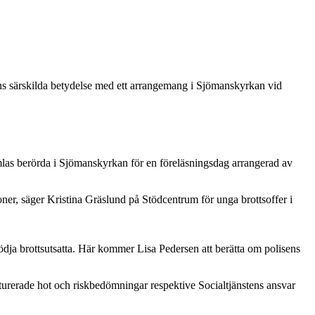
ens särskilda betydelse med ett arrangemang i Sjömanskyrkan vid
amlas berörda i Sjömanskyrkan för en föreläsningsdag arrangerad av
oner, säger Kristina Gräslund på Stödcentrum för unga brottsoffer i
dja brottsutsatta. Här kommer Lisa Pedersen att berätta om polisens
kturerade hot och riskbedömningar respektive Socialtjänstens ansvar