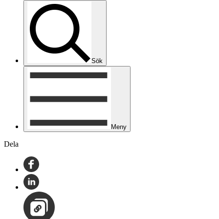
Sök
Meny
Dela