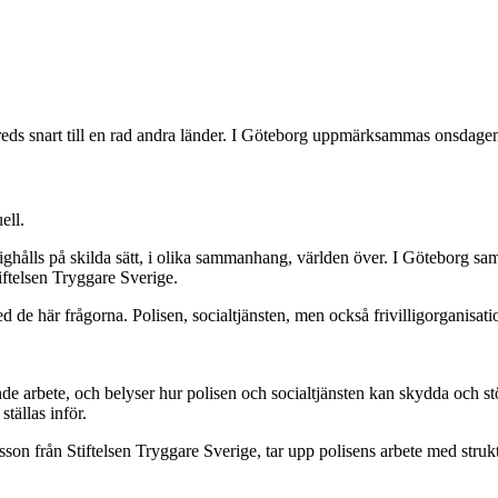
preds snart till en rad andra länder. I Göteborg uppmärksammas onsdag
ell.
ighålls på skilda sätt, i olika sammanhang, världen över. I Göteborg s
iftelsen Tryggare Sverige.
d de här frågorna. Polisen, socialtjänsten, men också frivilligorganisati
e arbete, och belyser hur polisen och socialtjänsten kan skydda och stö
tällas inför.
son från Stiftelsen Tryggare Sverige, tar upp polisens arbete med stru