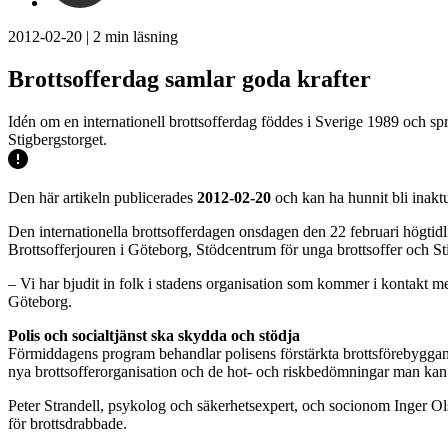
2012-02-20
|
2
min läsning
Brottsofferdag samlar goda krafter
Idén om en internationell brottsofferdag föddes i Sverige 1989 och s
Stigbergstorget.
Den här artikeln publicerades
2012-02-20
och kan ha hunnit bli inaktu
Den internationella brottsofferdagen onsdagen den 22 februari högtidl
Brottsofferjouren i Göteborg, Stödcentrum för unga brottsoffer och St
– Vi har bjudit in folk i stadens organisation som kommer i kontakt me
Göteborg.
Polis och socialtjänst ska skydda och stödja
Förmiddagens program behandlar polisens förstärkta brottsförebyggand
nya brottsofferorganisation och de hot- och riskbedömningar man kan s
Peter Strandell, psykolog och säkerhetsexpert, och socionom Inger Ols
för brottsdrabbade.