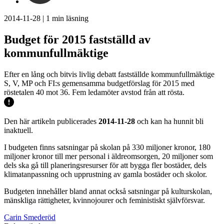
2014-11-28
|
1
min läsning
Budget för 2015 fastställd av
kommunfullmäktige
Efter en lång och bitvis livlig debatt fastställde kommunfullmäktige
S, V, MP och FI:s gemensamma budgetförslag för 2015 med
röstetalen 40 mot 36. Fem ledamöter avstod från att rösta.
Den här artikeln publicerades
2014-11-28
och kan ha hunnit bli
inaktuell.
I budgeten finns satsningar på skolan på 330 miljoner kronor, 180
miljoner kronor till mer personal i äldreomsorgen, 20 miljoner som
dels ska gå till planeringsresurser för att bygga fler bostäder, dels
klimatanpassning och upprustning av gamla bostäder och skolor.
Budgeten innehåller bland annat också satsningar på kulturskolan,
mänskliga rättigheter, kvinnojourer och feministiskt självförsvar.
Carin Smederöd