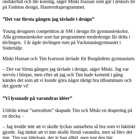
ondskefull och lite konstig, säger Miski Hassan som går i årskurs tre
på Fashion design, Hantverksprogrammet.
”Det var första gången jag tävlade i design”
Young designers competition är SM i design för gymnasieskolor.
Alla gymnasieskolor som har programmen modedesign får delta i
tävlingen. I år ägde tävlingen rum på Vackstanäsgymnasiet i
Södertälje.
Miski Hassan och Tim Ivarsson tävlade för Burgårdens gymnasium.
– Det var första gången jag tävlade i design, säger Miski. Jag var
nervös i början, men efter att jag och Tim hade kommit i gång
kändes det som att vi kunde göra något riktigt bra tillsammans och
det gjorde vi!
”Vi lyssnade på varandras idéer”
Utifrån temat ”surrealism” skapade Tim och Miski en drapering på
en docka.
– Jag trodde inte att vi skulle lyckas samarbeta så bra som vi faktiskt
gjorde. Jag tänkte att vi inte skulle förstå varandra, men så blev det
inte. Tim var jättelugn, det är han alltid, men just den här