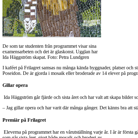
De som tar studenten från programmet visar sina
examensarbeten och det är glaskonst. Ugglan har
Ida Häggström skapat. Foto: Petra Lundgren
I kaféet på Frilagret samsas nu många kända byggnader, platser och s
Poseidon. De är gjorda i mosaik eller broderade av 14 elever på pro
Gillar opera
Ida Häggström går fjärde och sista året och har valt att skapa bilder 
– Jag gillar opera och har varit där många gånger. Det känns bra att stäl
Premiär på Frilagret
Eleverna på programmet har en vårutställning varje år. I år är första 
som går sista året, gjort både mosaik och broderi av.