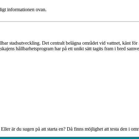
ligt informationen ovan.
r stadsutveckling. Det centralt belägna området vid vattnet, känt för sit
ggskajens hållbarhetsprogram har på ett unikt sätt tagits fram i bred sam
e? Eller är du sugen på att starta en? Då finns möjlighet att testa den 