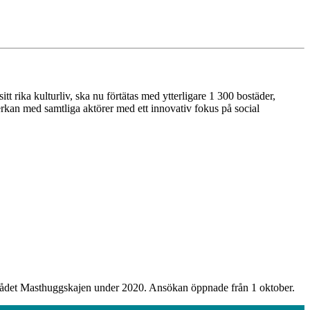
t rika kulturliv, ska nu förtätas med ytterligare 1 300 bostäder,
verkan med samtliga aktörer med ett innovativ fokus på social
i området Masthuggskajen under 2020. Ansökan öppnade från 1 oktober.