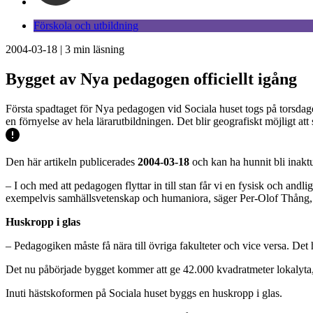
Förskola och utbildning
2004-03-18
|
3
min läsning
Bygget av Nya pedagogen officiellt igång
Första spadtaget för Nya pedagogen vid Sociala huset togs på torsdage
en förnyelse av hela lärarutbildningen. Det blir geografiskt möjligt a
Den här artikeln publicerades
2004-03-18
och kan ha hunnit bli inaktu
– I och med att pedagogen flyttar in till stan får vi en fysisk och andl
exempelvis samhällsvetenskap och humaniora, säger Per-Olof Thång, d
Huskropp i glas
– Pedagogiken måste få nära till övriga fakulteter och vice versa. Det h
Det nu påbörjade bygget kommer att ge 42.000 kvadratmeter lokalyta, 
Inuti hästskoformen på Sociala huset byggs en huskropp i glas.