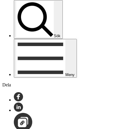
Sök
Meny
Dela