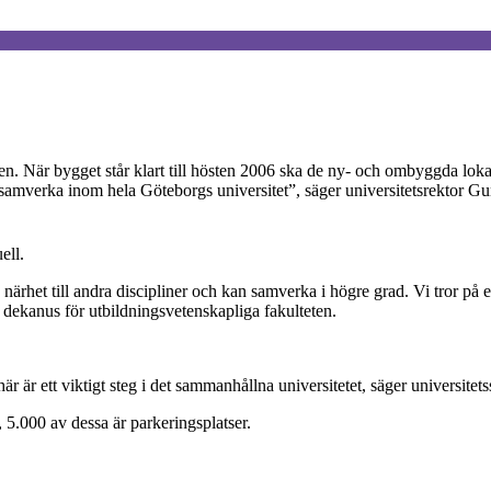
n. När bygget står klart till hösten 2006 ska de ny- och ombyggda loka
tt samverka inom hela Göteborgs universitet”, säger universitetsrektor 
ell.
ig närhet till andra discipliner och kan samverka i högre grad. Vi tror p
ekanus för utbildningsvetenskapliga fakulteten.
är är ett viktigt steg i det sammanhållna universitetet, säger universite
5.000 av dessa är parkeringsplatser.