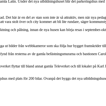
mla Latin. Under det nya utbildningshuset blir det parkeringshus med 2
tad. Det här är en del av stan som inte är så attraktiv, men när nya pe
 att vara stolt över och city kommer att bli lite rundare, säger kommun
aktning och pålning, innan de nya husen kan börja resas i september-okt
 bilder från webbkameror som ska följa hur bygget framskrider till de
nta fynd från resterna av de gamla befästningsmurarna och bastionen C
erket flyttar till bland annat gamla Televerket och till lokaler på Karl
shus med plats för 200 bilar. Ovanpå det byggs det nya utbildningshuse