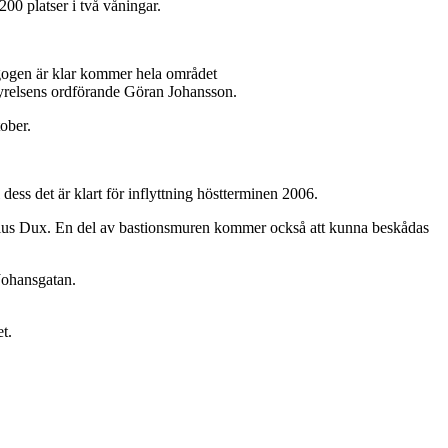
00 platser i två våningar.
dagogen är klar kommer hela området
styrelsens ordförande Göran Johansson.
ober.
ss det är klart för inflyttning höstterminen 2006.
arolus Dux. En del av bastionsmuren kommer också att kunna beskådas
 Johansgatan.
t.