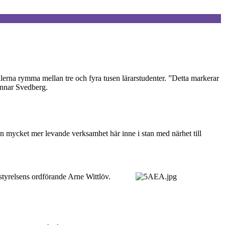
lerna rymma mellan tre och fyra tusen lärarstudenter. ”Detta markerar
Gunnar Svedberg.
å en mycket mer levande verksamhet här inne i stan med närhet till
tsstyrelsens ordförande Arne Wittlöv.