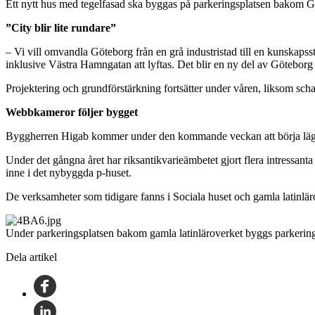
Ett nytt hus med tegelfasad ska byggas på parkeringsplatsen bakom Ga
”City blir lite rundare”
– Vi vill omvandla Göteborg från en grå industristad till en kunskapss
inklusive Västra Hamngatan att lyftas. Det blir en ny del av Göteborg
Projektering och grundförstärkning fortsätter under våren, liksom sch
Webbkameror följer bygget
Byggherren Higab kommer under den kommande veckan att börja lägga ut
Under det gångna året har riksantikvarieämbetet gjort flera intressa
inne i det nybyggda p-huset.
De verksamheter som tidigare fanns i Sociala huset och gamla latinlärov
Under parkeringsplatsen bakom gamla latinläroverket byggs parkering
Dela artikel