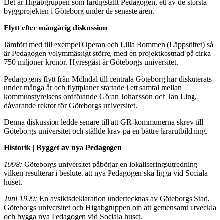
Det är Higabgruppen som färdigställt Pedagogen, ett av de största
byggprojekten i Göteborg under de senaste åren.
Flytt efter mångårig diskussion
Jämfört med till exempel Operan och Lilla Bommen (Läppstiftet) så
är Pedagogen volymmässigt större, med en projektkostnad på cirka
750 miljoner kronor. Hyresgäst är Göteborgs universitet.
Pedagogens flytt från Mölndal till centrala Göteborg har diskuterats
under många år och flyttplaner startade i ett samtal mellan
kommunstyrelsens ordförande Göran Johansson och Jan Ling,
dåvarande rektor för Göteborgs universitet.
Denna diskussion ledde senare till att GR-kommunerna skrev till
Göteborgs universitet och ställde krav på en bättre lärarutbildning.
Historik
|
Bygget av nya Pedagogen
1998:
Göteborgs universitet påbörjar en lokaliseringsutredning
vilken resulterar i beslutet att nya Pedagogen ska ligga vid Sociala
huset.
Juni 1999:
En avsiktsdeklaration undertecknas av Göteborgs Stad,
Göteborgs universitet och Higabgruppen om att gemensamt utveckla
och bygga nya Pedagogen vid Sociala huset.