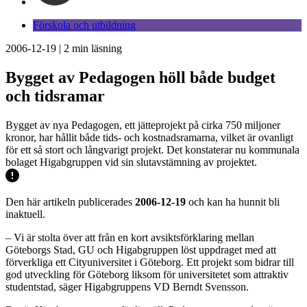
Förskola och utbildning
2006-12-19
|
2
min läsning
Bygget av Pedagogen höll både budget
och tidsramar
Bygget av nya Pedagogen, ett jätteprojekt på cirka 750 miljoner
kronor, har hållit både tids- och kostnadsramarna, vilket är ovanligt
för ett så stort och långvarigt projekt. Det konstaterar nu kommunala
bolaget Higabgruppen vid sin slutavstämning av projektet.
Den här artikeln publicerades
2006-12-19
och kan ha hunnit bli
inaktuell.
– Vi är stolta över att från en kort avsiktsförklaring mellan
Göteborgs Stad, GU och Higabgruppen löst uppdraget med att
förverkliga ett Cityuniversitet i Göteborg. Ett projekt som bidrar till
god utveckling för Göteborg liksom för universitetet som attraktiv
studentstad, säger Higabgruppens VD Berndt Svensson.