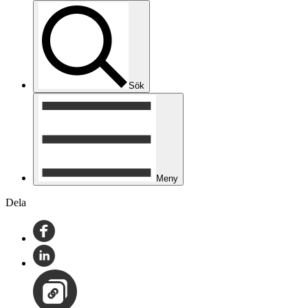
Sök
Meny
Dela