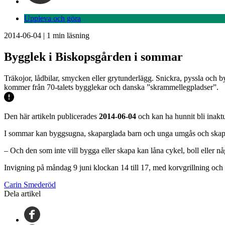
Uppleva och göra
2014-06-04
|
1
min läsning
Bygglek i Biskopsgården i sommar
Träkojor, lådbilar, smycken eller grytunderlägg. Snickra, pyssla och b
kommer från 70-talets bygglekar och danska ”skrammellegpladser”.
Den här artikeln publicerades
2014-06-04
och kan ha hunnit bli inaktu
I sommar kan byggsugna, skaparglada barn och unga umgås och skapa t
– Och den som inte vill bygga eller skapa kan låna cykel, boll eller nå
Invigning på måndag 9 juni klockan 14 till 17, med korvgrillning och
Carin Smederöd
Dela artikel