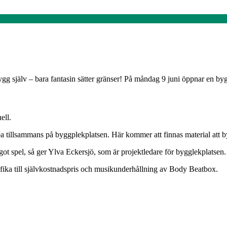
ygg själv – bara fantasin sätter gränser! På måndag 9 juni öppnar en by
ell.
illsammans på byggplekplatsen. Här kommer att finnas material att byg
got spel, så ger Ylva Eckersjö, som är projektledare för bygglekplatsen.
 fika till självkostnadspris och musikunderhållning av Body Beatbox.