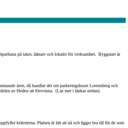
löparbana på taket, läktare och lokaler för verksamhet. Byggstart är
e kommande åren, då handlar det om parkeringshuset Lorensberg och
delen av Heden att försvinna. (Läs mer i länkar nedan).
fyller kriterierna. Platsen är lätt att nå och ligger bra till för de som