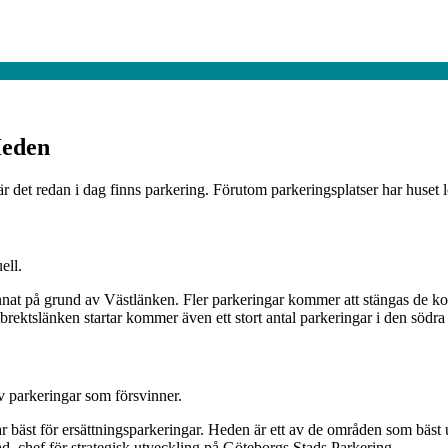
Heden
är det redan i dag finns parkering. Förutom parkeringsplatser har huset 
ell.
d annat på grund av Västlänken. Fler parkeringar kommer att stängas d
ktslänken startar kommer även ett stort antal parkeringar i den södra 
v parkeringar som försvinner.
sar bäst för ersättningsparkeringar. Heden är ett av de områden som bäst upp
, chef för strategisk utveckling på Göteborgs Stads Parkering.