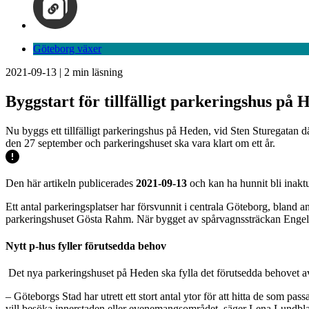
Göteborg växer
2021-09-13
|
2
min läsning
Byggstart för tillfälligt parkeringshus på 
Nu byggs ett tillfälligt parkeringshus på Heden, vid Sten Sturegatan d
den 27 september och parkeringshuset ska vara klart om ett år.
Den här artikeln publicerades
2021-09-13
och kan ha hunnit bli inaktu
Ett antal parkeringsplatser har försvunnit i centrala Göteborg, blan
parkeringshuset Gösta Rahm. När bygget av spårvagnssträckan Engelbre
Nytt p-hus fyller förutsedda behov
Det nya parkeringshuset på Heden ska fylla det förutsedda behovet a
– Göteborgs Stad har utrett ett stort antal ytor för att hitta de som pas
vill besöka innerstaden eller evenemangsområdet, säger Lena Lundblad