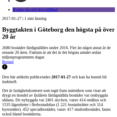
Bygga, bo och leva hållbart
2017-01-27
|
1
min läsning
Byggtakten i Göteborg den högsta på över
20 år
2680 bostäder färdigställdes under 2016. Fler än något annat år de
senaste 20 åren. Faktum är att det är det högsta antalet sedan
miljonprogrammets dagar.
Bostad
Den här artikeln publicerades
2017-01-27
och kan ha hunnit bli
inaktuell.
Det är fastighetskontoret som tagit fram statistiken som visar att
drygt en tiondel av fjolårets färdigställda bostäder var ombyggda
sådana. De nybyggda var 2401 stycken, varav 414 småhus och
1535 lägenheter i flerbostadshus (1 221 bostadsrätter och 314
hyresrätter). 452 specialbostäder, varav 417 studentbostäder, fanns
också bland bostäderna.