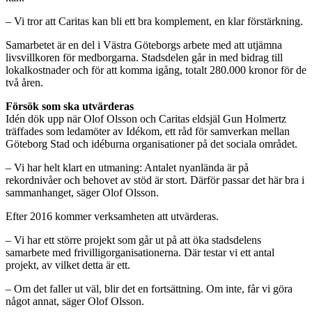
– Vi tror att Caritas kan bli ett bra komplement, en klar förstärkning.
Samarbetet är en del i Västra Göteborgs arbete med att utjämna
livsvillkoren för medborgarna. Stadsdelen går in med bidrag till
lokalkostnader och för att komma igång, totalt 280.000 kronor för de
två åren.
Försök som ska utvärderas
Idén dök upp när Olof Olsson och Caritas eldsjäl Gun Holmertz
träffades som ledamöter av Idékom, ett råd för samverkan mellan
Göteborg Stad och idéburna organisationer på det sociala området.
– Vi har helt klart en utmaning: Antalet nyanlända är på
rekordnivåer och behovet av stöd är stort. Därför passar det här bra i
sammanhanget, säger Olof Olsson.
Efter 2016 kommer verksamheten att utvärderas.
– Vi har ett större projekt som går ut på att öka stadsdelens
samarbete med frivilligorganisationerna. Där testar vi ett antal
projekt, av vilket detta är ett.
– Om det faller ut väl, blir det en fortsättning. Om inte, får vi göra
något annat, säger Olof Olsson.