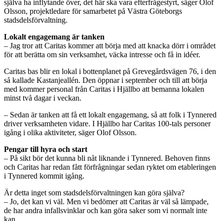
själva ha inflytande över, det här ska vara efterfrågestyrt, säger Olof
Olsson, projektledare för samarbetet på Västra Göteborgs
stadsdelsförvaltning.
Lokalt engagemang är tanken
– Jag tror att Caritas kommer att börja med att knacka dörr i området
för att berätta om sin verksamhet, väcka intresse och få in idéer.
Caritas bas blir en lokal i bottenplanet på Grevegårdsvägen 76, i den
så kallade Kastanjeallén. Den öppnar i september och till att börja
med kommer personal från Caritas i Hjällbo att bemanna lokalen
minst två dagar i veckan.
– Sedan är tanken att få ett lokalt engagemang, så att folk i Tynnered
driver verksamheten vidare. I Hjällbo har Caritas 100-tals personer
igång i olika aktiviteter, säger Olof Olsson.
Pengar till hyra och start
– På sikt bör det kunna bli nåt liknande i Tynnered. Behoven finns
och Caritas har redan fått förfrågningar sedan ryktet om etableringen
i Tynnered kommit igång.
Är detta inget som stadsdelsförvaltningen kan göra själva?
– Jo, det kan vi väl. Men vi bedömer att Caritas är väl så lämpade,
de har andra infallsvinklar och kan göra saker som vi normalt inte
kan.