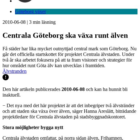
Göteborg växer
2010-06-08
|
3
min läsning
Centrala Göteborg ska växa runt älven
Få städer har lika mycket outnyttjad central mark som Göteborg. Nu
går det officiella startskottet för projektet Centrala älvstaden. Under
två år ska arbetet fokusera på att ta fram visioner och strategier för
hur området runt Göta älv kan utvecklas i framtiden.
Älvstranden
Den här artikeln publicerades
2010-06-08
och kan ha hunnit bli
inaktuell.
− Det nya med det här projektet är att det inbegriper två älvstränder
och att staden ska växa över älven, säger Hanna Areslätt, biträdande
projektledare för Centrala älvstaden på stadsbyggnadskontoret.
Stora möjligheter bygga nytt
Centrala älvstaden omfattar, på norra sidan älven, Frihamnen,