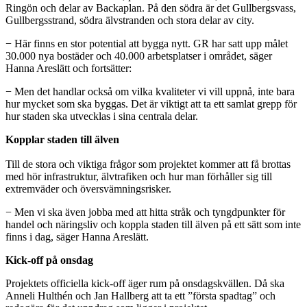
Ringön och delar av Backaplan. På den södra är det Gullbergsvass,
Gullbergsstrand, södra älvstranden och stora delar av city.
− Här finns en stor potential att bygga nytt. GR har satt upp målet
30.000 nya bostäder och 40.000 arbetsplatser i området, säger
Hanna Areslätt och fortsätter:
− Men det handlar också om vilka kvaliteter vi vill uppnå, inte bara
hur mycket som ska byggas. Det är viktigt att ta ett samlat grepp för
hur staden ska utvecklas i sina centrala delar.
Kopplar staden till älven
Till de stora och viktiga frågor som projektet kommer att få brottas
med hör infrastruktur, älvtrafiken och hur man förhåller sig till
extremväder och översvämningsrisker.
− Men vi ska även jobba med att hitta stråk och tyngdpunkter för
handel och näringsliv och koppla staden till älven på ett sätt som inte
finns i dag, säger Hanna Areslätt.
Kick-off på onsdag
Projektets officiella kick-off äger rum på onsdagskvällen. Då ska
Anneli Hulthén och Jan Hallberg att ta ett ”första spadtag” och