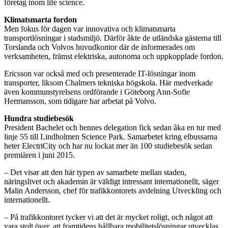
företag inom life science.
Klimatsmarta fordon
Men fokus för dagen var innovativa och klimatsmarta
transportlösningar i stadsmiljö. Därför åkte de utländska gästerna till
Torslanda och Volvos huvudkontor där de informerades om
verksamheten, främst elektriska, autonoma och uppkopplade fordon.
Ericsson var också med och presenterade IT-lösningar inom
transporter, liksom Chalmers tekniska högskola. Här medverkade
även kommunstyrelsens ordförande i Göteborg Ann-Sofie
Hermansson, som tidigare har arbetat på Volvo.
Hundra studiebesök
President Bachelet och hennes delegation fick sedan åka en tur med
linje 55 till Lindholmen Science Park. Samarbetet kring elbussarna
heter ElectriCity och har nu lockat mer än 100 studiebesök sedan
premiären i juni 2015.
– Det visar att den här typen av samarbete mellan staden,
näringslivet och akademin är väldigt intressant internationellt, säger
Malin Andersson, chef för trafikkontorets avdelning Utveckling och
internationellt.
– På trafikkontoret tycker vi att det är mycket roligt, och något att
vara stolt över, att framtidens hållbara mobilitetslösningar utvecklas