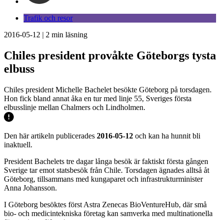
Trafik och resor
2016-05-12
|
2
min läsning
Chiles president provåkte Göteborgs tysta
elbuss
Chiles president Michelle Bachelet besökte Göteborg på torsdagen.
Hon fick bland annat åka en tur med linje 55, Sveriges första
elbusslinje mellan Chalmers och Lindholmen.
Den här artikeln publicerades
2016-05-12
och kan ha hunnit bli
inaktuell.
President Bachelets tre dagar långa besök är faktiskt första gången
Sverige tar emot statsbesök från Chile. Torsdagen ägnades alltså åt
Göteborg, tillsammans med kungaparet och infrastrukturminister
Anna Johansson.
I Göteborg besöktes först Astra Zenecas BioVentureHub, där små
bio- och medicintekniska företag kan samverka med multinationella