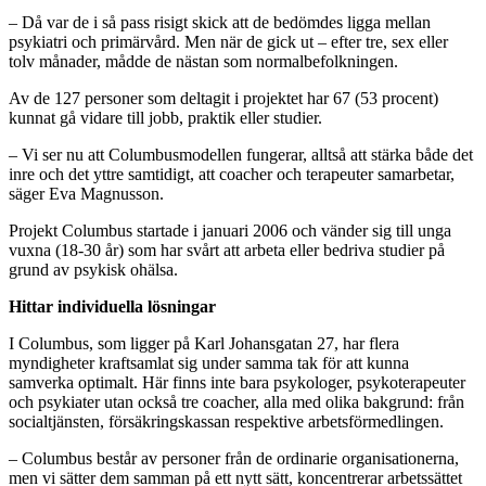
– Då var de i så pass risigt skick att de bedömdes ligga mellan
psykiatri och primärvård. Men när de gick ut – efter tre, sex eller
tolv månader, mådde de nästan som normalbefolkningen.
Av de 127 personer som deltagit i projektet har 67 (53 procent)
kunnat gå vidare till jobb, praktik eller studier.
– Vi ser nu att Columbusmodellen fungerar, alltså att stärka både det
inre och det yttre samtidigt, att coacher och terapeuter samarbetar,
säger Eva Magnusson.
Projekt Columbus startade i januari 2006 och vänder sig till unga
vuxna (18-30 år) som har svårt att arbeta eller bedriva studier på
grund av psykisk ohälsa.
Hittar individuella lösningar
I Columbus, som ligger på Karl Johansgatan 27, har flera
myndigheter kraftsamlat sig under samma tak för att kunna
samverka optimalt. Här finns inte bara psykologer, psykoterapeuter
och psykiater utan också tre coacher, alla med olika bakgrund: från
socialtjänsten, försäkringskassan respektive arbetsförmedlingen.
– Columbus består av personer från de ordinarie organisationerna,
men vi sätter dem samman på ett nytt sätt, koncentrerar arbetssättet