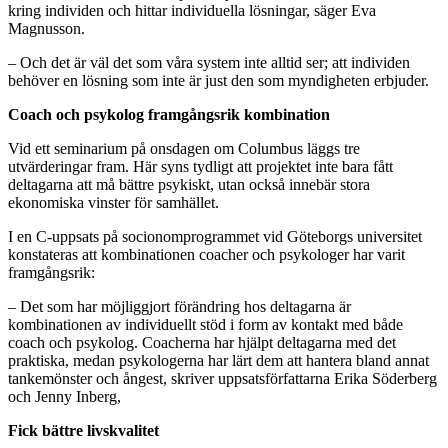
kring individen och hittar individuella lösningar, säger Eva
Magnusson.
– Och det är väl det som våra system inte alltid ser; att individen
behöver en lösning som inte är just den som myndigheten erbjuder.
Coach och psykolog framgångsrik kombination
Vid ett seminarium på onsdagen om Columbus läggs tre
utvärderingar fram. Här syns tydligt att projektet inte bara fått
deltagarna att må bättre psykiskt, utan också innebär stora
ekonomiska vinster för samhället.
I en C-uppsats på socionomprogrammet vid Göteborgs universitet
konstateras att kombinationen coacher och psykologer har varit
framgångsrik:
– Det som har möjliggjort förändring hos deltagarna är
kombinationen av individuellt stöd i form av kontakt med både
coach och psykolog. Coacherna har hjälpt deltagarna med det
praktiska, medan psykologerna har lärt dem att hantera bland annat
tankemönster och ångest, skriver uppsatsförfattarna Erika Söderberg
och Jenny Inberg,
Fick bättre livskvalitet