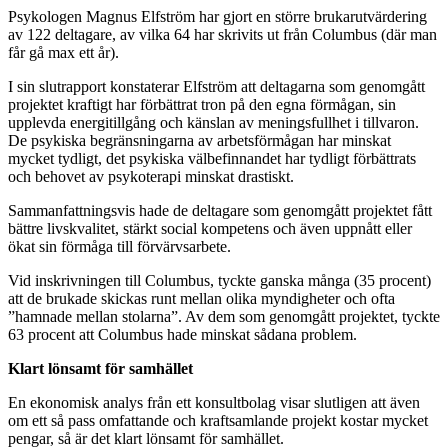
Psykologen Magnus Elfström har gjort en större brukarutvärdering
av 122 deltagare, av vilka 64 har skrivits ut från Columbus (där man
får gå max ett år).
I sin slutrapport konstaterar Elfström att deltagarna som genomgått
projektet kraftigt har förbättrat tron på den egna förmågan, sin
upplevda energitillgång och känslan av meningsfullhet i tillvaron.
De psykiska begränsningarna av arbetsförmågan har minskat
mycket tydligt, det psykiska välbefinnandet har tydligt förbättrats
och behovet av psykoterapi minskat drastiskt.
Sammanfattningsvis hade de deltagare som genomgått projektet fått
bättre livskvalitet, stärkt social kompetens och även uppnått eller
ökat sin förmåga till förvärvsarbete.
Vid inskrivningen till Columbus, tyckte ganska många (35 procent)
att de brukade skickas runt mellan olika myndigheter och ofta
”hamnade mellan stolarna”. Av dem som genomgått projektet, tyckte
63 procent att Columbus hade minskat sådana problem.
Klart lönsamt för samhället
En ekonomisk analys från ett konsultbolag visar slutligen att även
om ett så pass omfattande och kraftsamlande projekt kostar mycket
pengar, så är det klart lönsamt för samhället.