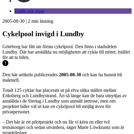
Trafik och resor
2005-08-30
|
2
min läsning
Cykelpool invigd i Lundby
Göteborg har fått sin första cykelpool. Den finns i stadsdelen
Lundby. Där har anställda nu möjligheten att cykla till mötet, istället
för att ta bilen.
Den här artikeln publicerades
2005-08-30
och kan ha hunnit bli
inaktuell.
Totalt 125 cyklar har placerats ut på elva olika ställen mellan
Eriksberg och Lundbystrand. Än så länge kan de bara utnyttjas av
anställda i de företag i Lundby som anmält intresse, men om
projektet faller väl ut kan en cykelpool bli möjlig även för
privatpersoner.
– Det här är ett pilotprojekt och nu får vi köra en eller två
testsäsonger och sedan utvärdera, säger Marie Löwkrantz som är
projektledare.