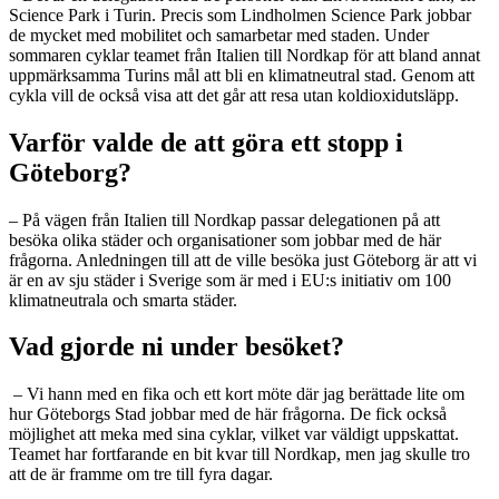
Science Park i Turin. Precis som Lindholmen Science Park jobbar
de mycket med mobilitet och samarbetar med staden. Under
sommaren cyklar teamet från Italien till Nordkap för att bland annat
uppmärksamma Turins mål att bli en klimatneutral stad. Genom att
cykla vill de också visa att det går att resa utan koldioxidutsläpp.
Varför valde de att göra ett stopp i
Göteborg?
– På vägen från Italien till Nordkap passar delegationen på att
besöka olika städer och organisationer som jobbar med de här
frågorna. Anledningen till att de ville besöka just Göteborg är att vi
är en av sju städer i Sverige som är med i EU:s initiativ om 100
klimatneutrala och smarta städer.
Vad gjorde ni under besöket?
– Vi hann med en fika och ett kort möte där jag berättade lite om
hur Göteborgs Stad jobbar med de här frågorna. De fick också
möjlighet att meka med sina cyklar, vilket var väldigt uppskattat.
Teamet har fortfarande en bit kvar till Nordkap, men jag skulle tro
att de är framme om tre till fyra dagar.