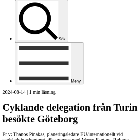
Sök
Meny
2024-08-14
|
1 min läsning
Cyklande delegation från Turin
besökte Göteborg
Fr v: Thanos Pinakas, planeringsledare EU/internationellt vid
stadsledningskontoret, tillsammans med Marco Fantino, Roberta