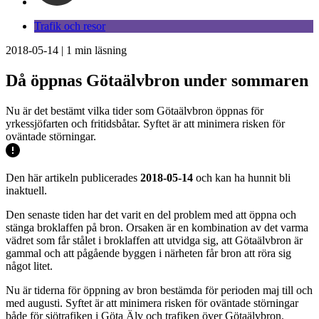
Trafik och resor
2018-05-14
|
1
min läsning
Då öppnas Götaälvbron under sommaren
Nu är det bestämt vilka tider som Götaälvbron öppnas för
yrkessjöfarten och fritidsbåtar. Syftet är att minimera risken för
oväntade störningar.
Den här artikeln publicerades
2018-05-14
och kan ha hunnit bli
inaktuell.
Den senaste tiden har det varit en del problem med att öppna och
stänga broklaffen på bron. Orsaken är en kombination av det varma
vädret som får stålet i broklaffen att utvidga sig, att Götaälvbron är
gammal och att pågående byggen i närheten får bron att röra sig
något litet.
Nu är tiderna för öppning av bron bestämda för perioden maj till och
med augusti. Syftet är att minimera risken för oväntade störningar
både för sjötrafiken i Göta Älv och trafiken över Götaälvbron.