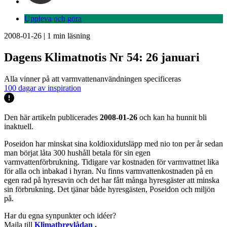
Uppleva och göra
2008-01-26
|
1
min läsning
Dagens Klimatnotis Nr 54: 26 januari
Alla vinner på att varmvattenanvändningen specificeras
100 dagar av inspiration
Den här artikeln publicerades
2008-01-26
och kan ha hunnit bli
inaktuell.
Poseidon har minskat sina koldioxidutsläpp med nio ton per år sedan
man börjat låta 300 hushåll betala för sin egen
varmvattenförbrukning. Tidigare var kostnaden för varmvattnet lika
för alla och inbakad i hyran. Nu finns varmvattenkostnaden på en
egen rad på hyresavin och det har fått många hyresgäster att minska
sin förbrukning. Det tjänar både hyresgästen, Poseidon och miljön
på.
Har du egna synpunkter och idéer?
Maila till
Klimatbrevlådan
.