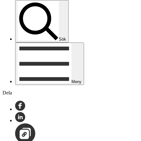
Sök
Meny
Dela