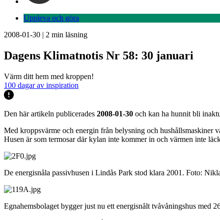
Uppleva och göra
2008-01-30
|
2
min läsning
Dagens Klimatnotis Nr 58: 30 januari
Värm ditt hem med kroppen!
100 dagar av inspiration
Den här artikeln publicerades
2008-01-30
och kan ha hunnit bli inaktu
Med kroppsvärme och energin från belysning och hushållsmaskiner vä
Husen är som termosar där kylan inte kommer in och värmen inte läcker u
De energisnåla passivhusen i Lindås Park stod klara 2001. Foto: Nikl
Egnahemsbolaget bygger just nu ett energisnålt tvåvåningshus med 26