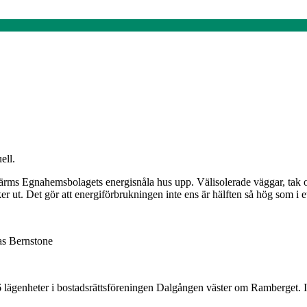
ell.
rms Egnahemsbolagets energisnåla hus upp. Välisolerade väggar, tak o
t. Det gör att energiförbrukningen inte ens är hälften så hög som i ett 
as Bernstone
 lägenheter i bostadsrättsföreningen Dalgången väster om Ramberget. I