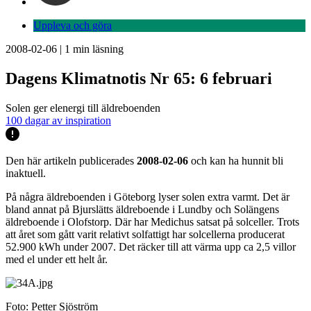
Uppleva och göra
2008-02-06
|
1
min läsning
Dagens Klimatnotis Nr 65: 6 februari
Solen ger elenergi till äldreboenden
100 dagar av inspiration
Den här artikeln publicerades
2008-02-06
och kan ha hunnit bli
inaktuell.
På några äldreboenden i Göteborg lyser solen extra varmt. Det är
bland annat på Bjurslätts äldreboende i Lundby och Solängens
äldreboende i Olofstorp. Där har Medichus satsat på solceller. Trots
att året som gått varit relativt solfattigt har solcellerna producerat
52.900 kWh under 2007. Det räcker till att värma upp ca 2,5 villor
med el under ett helt år.
Foto: Petter Sjöström