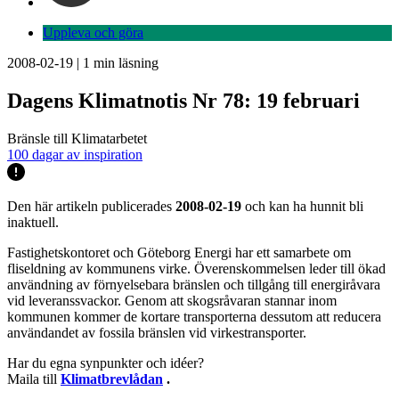
Uppleva och göra
2008-02-19
|
1
min läsning
Dagens Klimatnotis Nr 78: 19 februari
Bränsle till Klimatarbetet
100 dagar av inspiration
Den här artikeln publicerades
2008-02-19
och kan ha hunnit bli
inaktuell.
Fastighetskontoret och Göteborg Energi har ett samarbete om
fliseldning av kommunens virke. Överenskommelsen leder till ökad
användning av förnyelsebara bränslen och tillgång till energiråvara
vid leveranssvackor. Genom att skogsråvaran stannar inom
kommunen kommer de kortare transporterna dessutom att reducera
användandet av fossila bränslen vid virkestransporter.
Har du egna synpunkter och idéer?
Maila till
Klimatbrevlådan
.