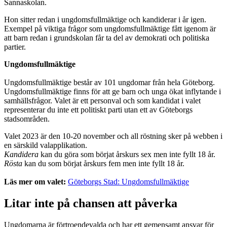
Sannaskolan.
Hon sitter redan i ungdomsfullmäktige och kandiderar i år igen.
Exempel på viktiga frågor som ungdomsfullmäktige fått igenom är
att barn redan i grundskolan får ta del av demokrati och politiska
partier.
Ungdomsfullmäktige
Ungdomsfullmäktige består av 101 ungdomar från hela Göteborg.
Ungdomsfullmäktige finns för att ge barn och unga ökat inflytande i
samhällsfrågor. Valet är ett personval och som kandidat i valet
representerar du inte ett politiskt parti utan ett av Göteborgs
stadsområden.
Valet 2023 är den 10-20 november och all röstning sker på webben i
en särskild valapplikation.
Kandidera
kan du göra som börjat årskurs sex men inte fyllt 18 år.
Rösta
kan du som börjat årskurs fem men inte fyllt 18 år.
Läs mer om valet:
Göteborgs Stad: Ungdomsfullmäktige
Litar inte på chansen att påverka
Ungdomarna är förtroendevalda och har ett gemensamt ansvar för