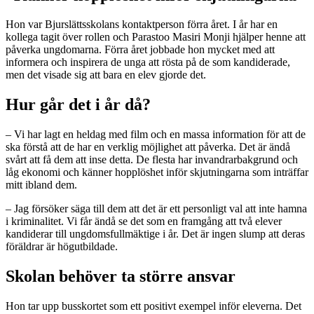
Hon var Bjurslättsskolans kontaktperson förra året. I år har en
kollega tagit över rollen och Parastoo Masiri Monji hjälper henne att
påverka ungdomarna. Förra året jobbade hon mycket med att
informera och inspirera de unga att rösta på de som kandiderade,
men det visade sig att bara en elev gjorde det.
Hur går det i år då?
– Vi har lagt en heldag med film och en massa information för att de
ska förstå att de har en verklig möjlighet att påverka. Det är ändå
svårt att få dem att inse detta. De flesta har invandrarbakgrund och
låg ekonomi och känner hopplöshet inför skjutningarna som inträffar
mitt ibland dem.
– Jag försöker säga till dem att det är ett personligt val att inte hamna
i kriminalitet. Vi får ändå se det som en framgång att två elever
kandiderar till ungdomsfullmäktige i år. Det är ingen slump att deras
föräldrar är högutbildade.
Skolan behöver ta större ansvar
Hon tar upp busskortet som ett positivt exempel inför eleverna. Det