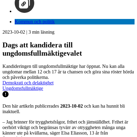
Kommun och politik
2023-10-02
|
3
min läsning
Dags att kandidera till
ungdomsfullmäktigevalet
Kandideringen till ungdomsfullmäktige har öppnat. Nu kan alla
ungdomar mellan 12 och 17 år ta chansen och göra sina röster hörda
och påverka politikerna.
Demokrati och delaktighet
Ungdomsfullmäktige
Den här artikeln publicerades
2023-10-02
och kan ha hunnit bli
inaktuell.
– Jag brinner för trygghetsfrågor, frihet och jämställdhet. Frihet är
oerhört viktigt och begränsas tyvärr av otryggheten många unga
känner ute på kvällarna, säger Elsa Eliasson, 13 år från