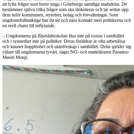
att lyfta frågor som berör unga i Göteborgs samtliga stadsdelar. De
bestämmer själva vilka frågor som ska diskuteras och tar sedan upp
dem inför kommunen, styrelser, bolag och förvaltningar. Som
ungdomsfullmäktige har du tät och nära kontakt med politikerna och
en reell chans till inflytande.
– Ungdomarna på Bjurslättsskolan litar inte på vuxna i samhället
och i synnerhet inte på politiker. Deras föräldrar är ofta arbetslösa
och känner hopplöshet och utanförskap i samhället. Detta sprider sig
vidare till ungdomarna tyvärr, säger NO- och matteläraren Parastoo
Masiri Monji.