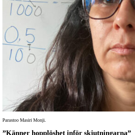
Parastoo Masiri Monji.
”Känner hopplöshet inför skjutningarna”