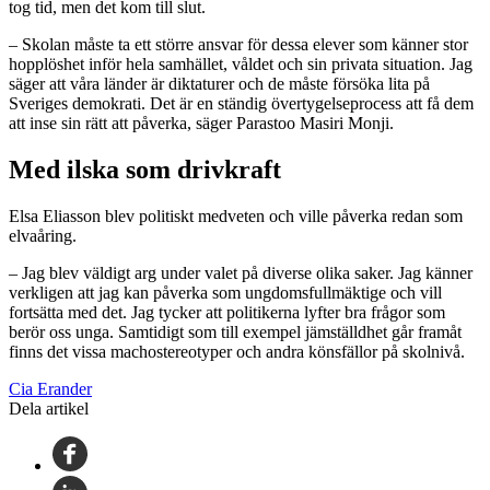
tog tid, men det kom till slut.
– Skolan måste ta ett större ansvar för dessa elever som känner stor
hopplöshet inför hela samhället, våldet och sin privata situation. Jag
säger att våra länder är diktaturer och de måste försöka lita på
Sveriges demokrati. Det är en ständig övertygelseprocess att få dem
att inse sin rätt att påverka, säger Parastoo Masiri Monji.
Med ilska som drivkraft
Elsa Eliasson blev politiskt medveten och ville påverka redan som
elvaåring.
– Jag blev väldigt arg under valet på diverse olika saker. Jag känner
verkligen att jag kan påverka som ungdomsfullmäktige och vill
fortsätta med det. Jag tycker att politikerna lyfter bra frågor som
berör oss unga. Samtidigt som till exempel jämställdhet går framåt
finns det vissa machostereotyper och andra könsfällor på skolnivå.
Cia Erander
Dela artikel