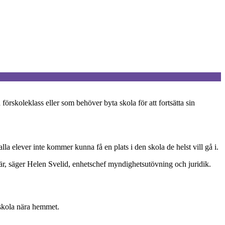
rskoleklass eller som behöver byta skola för att fortsätta sin
lla elever inte kommer kunna få en plats i den skola de helst vill gå i.
r där, säger Helen Svelid, enhetschef myndighetsutövning och juridik.
n skola nära hemmet.