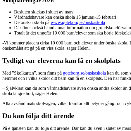
Skolplaceringar 2026
Besluten skickas i slutet av mars
Vårdnadshavare kan önska skola 15 januari-15 februari
De önskar skola på
www.goteborg.se/onskaskola
Där finns också bland annat information om grundskoleförvaltni
Totalt är det ungefär 10 000 barn/elever som ska börja förskolek
-Vi kommer placera cirka 10 000 barn och elever under önska skola. Det ä
önskemålet att gå på en viss skola, säger Helen.
Tydligt var eleverna kan få en skolplats
Med ”Skolkartan”, som finns på
goteborg.se/onskaskola
kan du som vå
hemmet och i vilka skolor ditt barn kan få en skolplats. Den här funkt
– Självklart kan du som vårdnadshavare även önska andra skolor än de
skola längre bort, säger Helen.
Alla avstånd mäts skolvägen, vilket framför allt betyder gång- och cy
Du kan följa ditt ärende
På e-tjänsten kan du följa ditt ärende. Där kan du även i slutet av mars