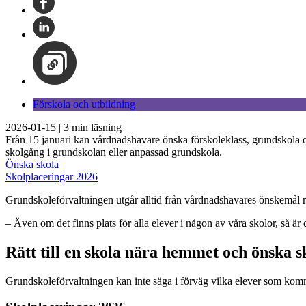
Förskola och utbildning
2026-01-15
|
3
min läsning
Från 15 januari kan vårdnadshavare önska förskoleklass, grundskola oc
skolgång i grundskolan eller anpassad grundskola.
Önska skola
Skolplaceringar 2026
Grundskoleförvaltningen utgår alltid från vårdnadshavares önskemål när d
– Även om det finns plats för alla elever i någon av våra skolor, så är
Rätt till en skola nära hemmet och önska s
Grundskoleförvaltningen kan inte säga i förväg vilka elever som kommer