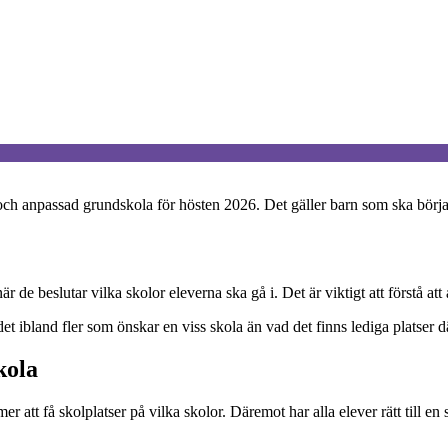
h anpassad grundskola för hösten 2026. Det gäller barn som ska börja fö
e beslutar vilka skolor eleverna ska gå i. Det är viktigt att förstå att a
 det ibland fler som önskar en viss skola än vad det finns lediga platse
kola
 att få skolplatser på vilka skolor. Däremot har alla elever rätt till e