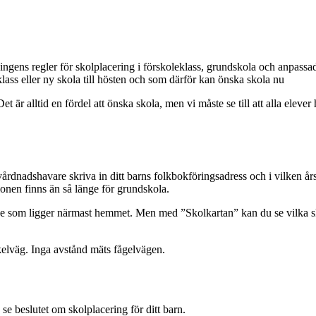
ngens regler för skolplacering i förskoleklass, grundskola och anpassa
lass eller ny skola till hösten och som därför kan önska skola nu
r alltid en fördel att önska skola, men vi måste se till att alla elever 
rdnadshavare skriva in ditt barns folkbokföringsadress och i vilken års
ionen finns än så länge för grundskola.
 som ligger närmast hemmet. Men med ”Skolkartan” kan du se vilka skol
kelväg. Inga avstånd mäts fågelvägen.
 se beslutet om skolplacering för ditt barn.