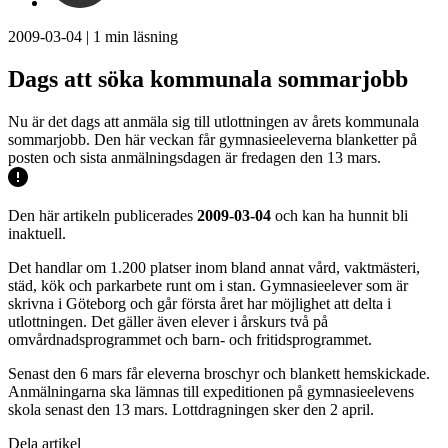
2009-03-04
|
1
min läsning
Dags att söka kommunala sommarjobb
Nu är det dags att anmäla sig till utlottningen av årets kommunala
sommarjobb. Den här veckan får gymnasieeleverna blanketter på
posten och sista anmälningsdagen är fredagen den 13 mars.
Den här artikeln publicerades
2009-03-04
och kan ha hunnit bli
inaktuell.
Det handlar om 1.200 platser inom bland annat vård, vaktmästeri,
städ, kök och parkarbete runt om i stan. Gymnasieelever som är
skrivna i Göteborg och går första året har möjlighet att delta i
utlottningen. Det gäller även elever i årskurs två på
omvårdnadsprogrammet och barn- och fritidsprogrammet.
Senast den 6 mars får eleverna broschyr och blankett hemskickade.
Anmälningarna ska lämnas till expeditionen på gymnasieelevens
skola senast den 13 mars. Lottdragningen sker den 2 april.
Dela artikel