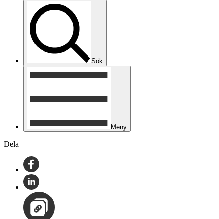
Sök
Meny
Dela