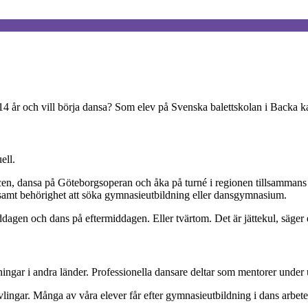
 år och vill börja dansa? Som elev på Svenska balettskolan i Backa k
ell.
cen, dansa på Göteborgsoperan och åka på turné i regionen tillsammans 
e samt behörighet att söka gymnasieutbildning eller dansgymnasium.
gen och dans på eftermiddagen. Eller tvärtom. Det är jättekul, säger 
ngar i andra länder. Professionella dansare deltar som mentorer under 
 tävlingar. Många av våra elever får efter gymnasieutbildning i dans arb