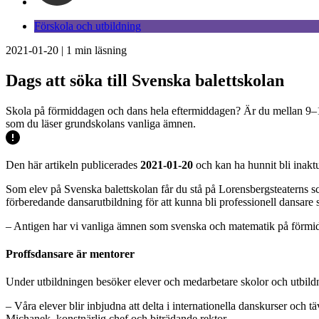
Förskola och utbildning
2021-01-20
|
1
min läsning
Dags att söka till Svenska balettskolan
Skola på förmiddagen och dans hela eftermiddagen? Är du mellan 9–14
som du läser grundskolans vanliga ämnen.
Den här artikeln publicerades
2021-01-20
och kan ha hunnit bli inaktu
Som elev på Svenska balettskolan får du stå på Lorensbergsteaterns s
förberedande dansarutbildning för att kunna bli professionell dansar
– Antigen har vi vanliga ämnen som svenska och matematik på förmidda
Proffsdansare är mentorer
Under utbildningen besöker elever och medarbetare skolor och utbildni
– Våra elever blir inbjudna att delta i internationella danskurser och
Michanek, konstnärlig chef och biträdande rektor.