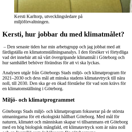
Kersti Karltorp, utvecklingsledare på
miljöförvaltningen.
Kersti, hur jobbar du med klimatmålet?
– Den senaste tiden har min arbetsgrupp och jag jobbat med att
färdigställa en klimatomställningsanalys. I den försöker vi förtydliga
vad det innebär att nå vårt övergripande klimatmål i Göteborg och
hur samhället behöver förändras för att vi ska lyckas.
Analysen utgår från Göteborgs Stads miljö- och klimatprogram för
2021–2030 och dess mål att minska stadens klimatavtryck till nära
noll, till 2030. Den ska ge en ökad förståelse för vad som krävs för
en klimatomställning i Göteborg.
Miljö- och klimatprogrammet
Göteborgs Stads miljö- och klimatprogram fokuserar på de största
utmaningarna för ett ekologiskt hållbart Göteborg. Med mål för
naturen, klimatet och människan skapar vi tillsammans ett Göteborg
med en hög biologisk mångfald, ett klimatavtryck som är nära noll