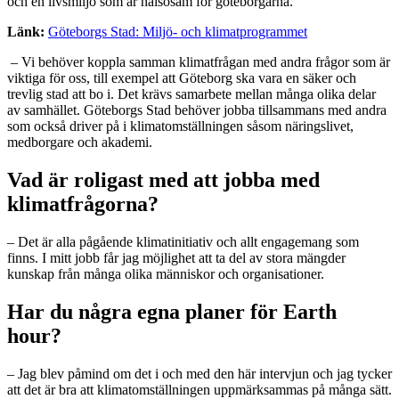
och en livsmiljö som är hälsosam för göteborgarna.
Länk:
Göteborgs Stad: Miljö- och klimatprogrammet
– Vi behöver koppla samman klimatfrågan med andra frågor som är
viktiga för oss, till exempel att Göteborg ska vara en säker och
trevlig stad att bo i. Det krävs samarbete mellan många olika delar
av samhället. Göteborgs Stad behöver jobba tillsammans med andra
som också driver på i klimatomställningen såsom näringslivet,
medborgare och akademi.
Vad är roligast med att jobba med
klimatfrågorna?
– Det är alla pågående klimatinitiativ och allt engagemang som
finns. I mitt jobb får jag möjlighet att ta del av stora mängder
kunskap från många olika människor och organisationer.
Har du några egna planer för Earth
hour?
– Jag blev påmind om det i och med den här intervjun och jag tycker
att det är bra att klimatomställningen uppmärksammas på många sätt.