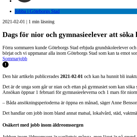
Jobba i Göteborgs Stad
2021-02-01
|
1
min läsning
Dags för nior och gymnasieelever att sö
Förra sommaren kunde Göteborgs Stad erbjuda grundskoleelever och g
börjat och vi uppmanar alla inom Göteborgs Stad som kan ta emot so
Sommarjobb
Den här artikeln publicerades
2021-02-01
och kan ha hunnit bli inaktu
Det är de unga som går ur nian och ettan på gymnasiet som kan söka
Ansökan öppnar 1 februari för gymnasieeleverna och 1 mars för niorn
– Båda ansökningsperioderna är öppna en månad, säger Anne Benson
Det handlar om jobb inom bland annat matsal, lokalvård, städ, vaktmä
Osäkert med jobb inom äldreomsorgen
Jobben inom äldreomsorg är vanligtvis många, men läget är på grund a