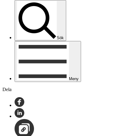
Sök
Meny
Dela