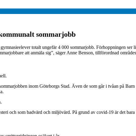
ka kommunalt sommarjobb
ymnasieelever totalt ungefär 4 000 sommarjobb. Förhoppningen ser lik
mmarjobbare att anmäla sig”, säger Anne Benson, tillförordnad områdes
ell.
 sommarjobben inom Göteborgs Stad. Även de som går i tvåan på Barn 
a.
.
steri och som badvärd och miljövärd. På grund av covid-19 är det bara
v smittspridningen osäkert i år.