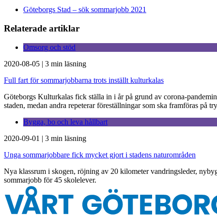
Göteborgs Stad – sök sommarjobb 2021
Relaterade artiklar
Omsorg och stöd
2020-08-05
|
3 min läsning
Full fart för sommarjobbarna trots inställt kulturkalas
Göteborgs Kulturkalas fick ställa in i år på grund av corona-pandemi
staden, medan andra repeterar föreställningar som ska framföras på t
Bygga, bo och leva hållbart
2020-09-01
|
3 min läsning
Unga sommarjobbare fick mycket gjort i stadens naturområden
Nya klassrum i skogen, röjning av 20 kilometer vandringsleder, nybyg
sommarjobb för 45 skolelever.