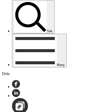
Sök
Meny
Dela