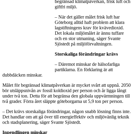
begränsad klimatpåverkan, frisk luft och
giftfri miljö.
– När det gäller målet frisk luft har
Göteborg alltid haft problem att klara
lagstiftningens krav för kvävedioxid.
Det lokala miljömålet är ännu tuffare
och en stor utmaning, säger Svante
Sjöstedt på miljöförvaltningen.
Storskaliga förändringar krävs
– Däremot minskar de hälsofarliga
partiklarna. En förklaring är att
dubbdäcken minskar.
Målet för begränsad klimatpåverkan är mycket svårt att uppnå. 2050
bör utsläppsnivån av fossil koldioxid per person och år ligga långt
under två ton. Detta för att begränsa den globala uppvärmningen till
två grader. Förra året släppte göteborgarna ut 5,9 ton per person.
– Det krävs storskaliga förändringar, någon snabb lösning finns inte.
Det handlar om att gå över till energieffektiv och miljövänlig teknik
och stadsplanering, säger Svante Sjöstedt.
Inpendlingen minskar