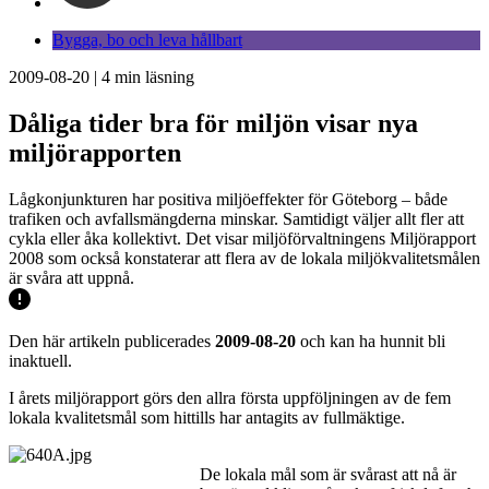
Bygga, bo och leva hållbart
2009-08-20
|
4
min läsning
Dåliga tider bra för miljön visar nya
miljörapporten
Lågkonjunkturen har positiva miljöeffekter för Göteborg – både
trafiken och avfallsmängderna minskar. Samtidigt väljer allt fler att
cykla eller åka kollektivt. Det visar miljöförvaltningens Miljörapport
2008 som också konstaterar att flera av de lokala miljökvalitetsmålen
är svåra att uppnå.
Den här artikeln publicerades
2009-08-20
och kan ha hunnit bli
inaktuell.
I årets miljörapport görs den allra första uppföljningen av de fem
lokala kvalitetsmål som hittills har antagits av fullmäktige.
De lokala mål som är svårast att nå är