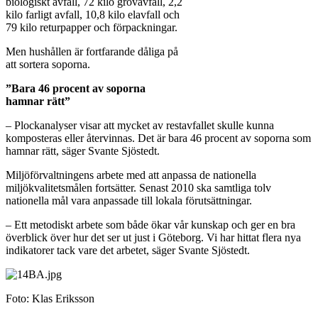
biologiskt avfall, 72 kilo grovavfall, 2,2
kilo farligt avfall, 10,8 kilo elavfall och
79 kilo returpapper och förpackningar.
Men hushållen är fortfarande dåliga på
att sortera soporna.
”Bara 46 procent av soporna
hamnar rätt”
– Plockanalyser visar att mycket av restavfallet skulle kunna
komposteras eller återvinnas. Det är bara 46 procent av soporna som
hamnar rätt, säger Svante Sjöstedt.
Miljöförvaltningens arbete med att anpassa de nationella
miljökvalitetsmålen fortsätter. Senast 2010 ska samtliga tolv
nationella mål vara anpassade till lokala förutsättningar.
– Ett metodiskt arbete som både ökar vår kunskap och ger en bra
överblick över hur det ser ut just i Göteborg. Vi har hittat flera nya
indikatorer tack vare det arbetet, säger Svante Sjöstedt.
Foto: Klas Eriksson