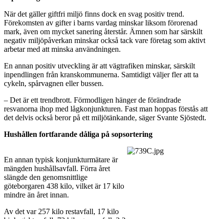
När det gäller giftfri miljö finns dock en svag positiv trend.
Förekomsten av gifter i barns vardag minskar liksom förorenad
mark, även om mycket sanering återstår. Ämnen som har särskilt
negativ miljöpåverkan minskar också tack vare företag som aktivt
arbetar med att minska användningen.
En annan positiv utveckling är att vägtrafiken minskar, särskilt
inpendlingen från kranskommunerna. Samtidigt väljer fler att ta
cykeln, spårvagnen eller bussen.
– Det är ett trendbrott. Förmodligen hänger de förändrade
resvanorna ihop med lågkonjunkturen. Fast man hoppas förstås att
det delvis också beror på ett miljötänkande, säger Svante Sjöstedt.
Hushållen fortfarande dåliga på sopsortering
En annan typisk konjunkturmätare är
mängden hushållsavfall. Förra året
slängde den genomsnittlige
göteborgaren 438 kilo, vilket är 17 kilo
mindre än året innan.
Av det var 257 kilo restavfall, 17 kilo