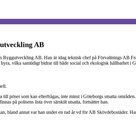
gutveckling AB
n Byggutveckling AB. Han är idag teknisk chef på Förvaltnings AB Framti
yra, vilka samtidigt bidrar till både social och ekologisk hållbarhet i
ell.
a till priser som kan efterfrågas, inte minst i Göteborgs utsatta områ
nas på polisens lista över särskilt utsatta, fortsätter han.
, bland annat var han under en rad år vd för AB Skövdebostäder. Han ti