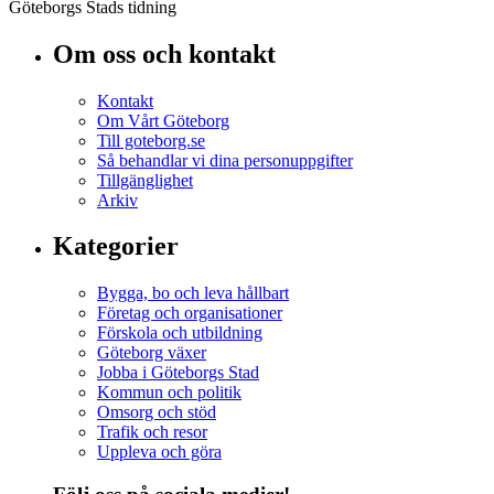
Göteborgs Stads tidning
Om oss och kontakt
Kontakt
Om Vårt Göteborg
Till goteborg.se
Så behandlar vi dina personuppgifter
Tillgänglighet
Arkiv
Kategorier
Bygga, bo och leva hållbart
Företag och organisationer
Förskola och utbildning
Göteborg växer
Jobba i Göteborgs Stad
Kommun och politik
Omsorg och stöd
Trafik och resor
Uppleva och göra