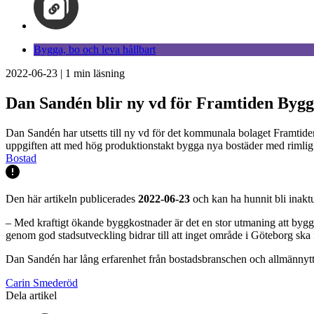
Bygga, bo och leva hållbart
2022-06-23
|
1
min läsning
Dan Sandén blir ny vd för Framtiden Byg
Dan Sandén har utsetts till ny vd för det kommunala bolaget Framtide
uppgiften att med hög produktionstakt bygga nya bostäder med rimlig h
Bostad
Den här artikeln publicerades
2022-06-23
och kan ha hunnit bli inaktu
– Med kraftigt ökande byggkostnader är det en stor utmaning att bygg
genom god stadsutveckling bidrar till att inget område i Göteborg ska fin
Dan Sandén har lång erfarenhet från bostadsbranschen och allmännyttan
Carin Smederöd
Dela artikel